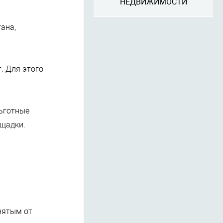
НЕДВИЖИМОСТИ
ана,
. Для этого
льготные
ощадки.
нятым от