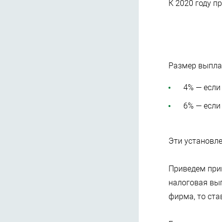
К 2020 году п
Размер выплат
4% — если
6% — если
Эти установле
Приведем прим
налоговая вып
фирма, то ста