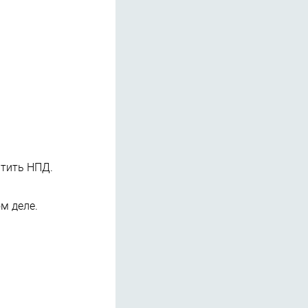
атить НПД.
м деле.