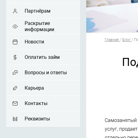
Партнёрам
Раскрытие
информации
Главная
/
Блог
/
По
Новости
Оплатить займ
По
Вопросы и ответы
Карьера
Контакты
Реквизиты
Самозанятый 
услуг, продае
отдельно пер