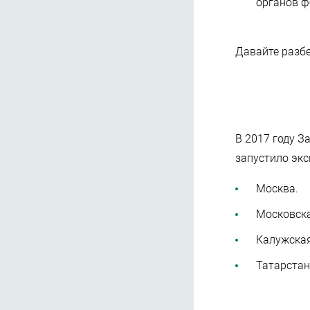
органов ф
Давайте разбе
В 2017 году З
запустило экс
Москва.
Московска
Калужская
Татарстан