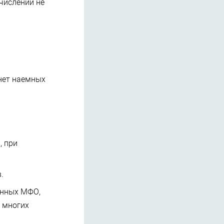
числений не
 нет наемных
, при
.
енных МФО,
о многих