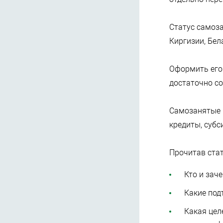
Статус самоза
Киргизии, Бел
Оформить его 
достаточно со
Самозанятые 
кредиты, субс
Прочитав стат
Кто и зач
Какие по
Какая цел