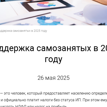
ддержка самозанятых в 2025 году
ддержка самозанятых в 2
году
26 мая 2025
— это человек, который предоставляет населению определ
т и официально платит налоги без статуса ИП. При этом ем
ечислять НДФЛ или налог на прибыль.