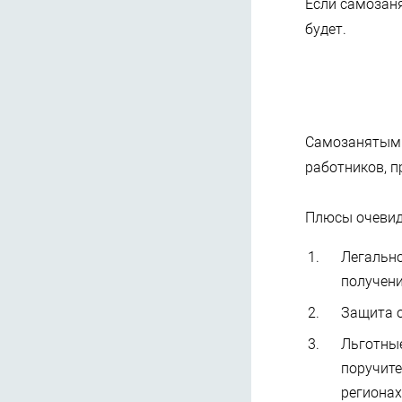
Если самозаня
будет.
Самозанятыми 
работников, п
Плюсы очевид
Легально
получени
Защита о
Льготны
поручите
регионах