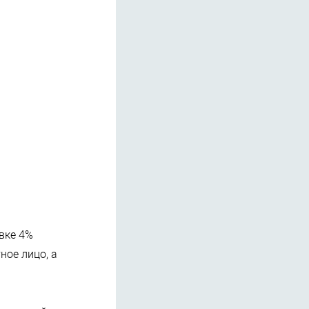
вке 4%
ное лицо, а