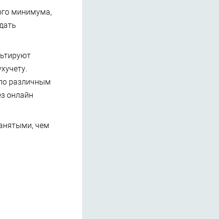
ого минимума,
дать
льтируют
хучету.
 по различным
ез онлайн
анятыми, чем