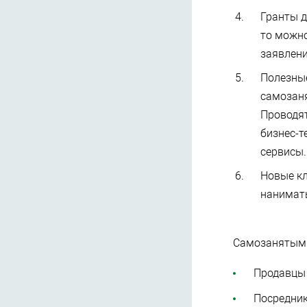
Гранты д
то можно
заявлени
Полезные
самозаня
Проводят
бизнес-т
сервисы.
Новые кл
нанимат
Самозанятым м
Продавцы 
Посредник