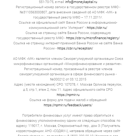
551-70-75, e-mail:
info@moneykapital.ru
Регистрационный номер записи в государственном реестре МФО -
№3110563000807, дата внесения сведений об АО МФК «МК» в
государственный реестр МФО – 17.11.2011г.
Ссылка на официальный сайт Банка России в информационно-
коммуникационной сети "Интернет" -
https://cbr.ru/
Ссылка на страницу сайта Банка России, содержащую
государственный реестр МФО -
https://cbr.ru/microfinance/registry/
Ссылка на страницу интернет-приемной Банка России на сайте Банка
России -
https://cbr.ru/reception/
АО МФК «МК» является членом Саморегулируемой организации Союз
микрофинансовых организаций «Микрофинансирование и развитие».
Регистрационный номер, присвоенный в реестре членов
саморегулируемой организации в сфере финансового рынка -
№000212 от 03.12.2015
Адрес (места нахождения) СРО: 107078, г. Москва Орликов переулок,
д.5, стр.1, этаж 2, пом.11. Адрес официального сайта СРО:
https://npmir.ru
Ссылка на форму для подачи жалоб и обращений
https://npmir.ru/feedback/users/
Потребители финансовых услуг имеют право обратиться к
финансовому уполномоченному одним из следующих способов: по
адресу: 119017, г. Москва, Старомонетный пер., дом 3 (Получатель
корреспонденции: АНО «СОДФУ»), направив обращение через сайт