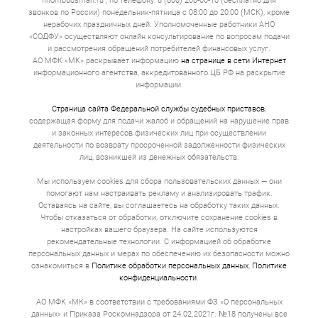
finombudsman.ru , по телефону: 8 (800) 200-00-10 (бесплатно для
звонков по России) понедельник-пятница с 08:00 до 20:00 (МСК), кроме
нерабочих праздничных дней. Уполномоченные работники АНО
«СОДФУ» осуществляют онлайн консультирование по вопросам подачи
и рассмотрения обращений потребителей финансовых услуг.
АО МФК «МК» раскрывает информацию
на странице в сети Интернет
информационного агентства, аккредитованного ЦБ РФ на раскрытие
информации.
Страница сайта Федеральной службы судебных приставов
,
содержащая форму для подачи жалоб и обращений на нарушение прав
и законных интересов физических лиц при осуществлении
деятельности по возврату просроченной задолженности физических
лиц, возникшей из денежных обязательств.
Мы используем cookies для сбора пользовательских данных — они
помогают нам настраивать рекламу и анализировать трафик.
Оставаясь на сайте, вы соглашаетесь на обработку таких данных.
Чтобы отказаться от обработки, отключите сохранение cookies в
настройках вашего браузера. На сайте используются
рекомендательные технологии. С информацией об обработке
персональных данных и мерах по обеспечению их безопасности можно
ознакомиться в
Политике обработки персональных данных
,
Политике
конфиденциальности
.
АО МФК «МК» в соответствии с требованиями ФЗ «О персональных
данных» и Приказа Роскомнадзора от 24.02.2021г. №18 получены все