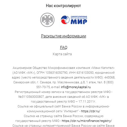
Нас контролируют
Раскрытие информации
FAQ
Карта сайта
Акционерное Общество Микрофинансовая компания «Мани Капитал»
(АО МФК «МК»), ОГРН 1056316050790, ИНН 6316103050, юридический
адрес (место непосредственного ведения деятельности МФО): 443068,
Самарская обл, г. Самара, пр. Масленникова, д.8, 1 этаж, тел. 8 (800)
551-70-75, e-mail:
info@moneykapital.ru
Регистрационный номер записи в государственном реестре МФО -
№3110563000807, дата внесения сведений об АО МФК «МК» в
государственный реестр МФО – 17.11.2011г.
Ссылка на официальный сайт Банка России в информационно-
коммуникационной сети "Интернет" -
https://cbr.ru/
Ссылка на страницу сайта Банка России, содержащую
государственный реестр МФО -
https://cbr.ru/microfinance/registry/
Ссылка на страницу интернет-приемной Банка России на сайте Банка