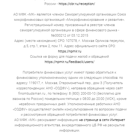
России -
https://cbr.ru/reception/
АО МФК «МК» является членом Саморегулируемой организации Союз
микрофинансовых организаций «Микрофинансирование и развитие».
Регистрационный номер, присвоенный в реестре членов
саморегулируемой организации в сфере финансового рынка -
№000212 от 03.12.2015
Адрес (места нахождения) СРО: 107078, г. Москва Орликов переулок,
д.5, стр.1, этаж 2, пом.11. Адрес официального сайта СРО:
https://npmir.ru
Ссылка на форму для подачи жалоб и обращений
https://npmir.ru/feedback/users/
Потребители финансовых услуг имеют право обратиться к
финансовому уполномоченному одним из следующих способов: по
адресу: 119017, г. Москва, Старомонетный пер., дом 3 (Получатель
корреспонденции: АНО «СОДФУ»), направив обращение через сайт
finombudsman.ru , по телефону: 8 (800) 200-00-10 (бесплатно для
звонков по России) понедельник-пятница с 08:00 до 20:00 (МСК), кроме
нерабочих праздничных дней. Уполномоченные работники АНО
«СОДФУ» осуществляют онлайн консультирование по вопросам подачи
и рассмотрения обращений потребителей финансовых услуг.
АО МФК «МК» раскрывает информацию
на странице в сети Интернет
информационного агентства, аккредитованного ЦБ РФ на раскрытие
информации.