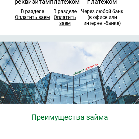
реквизитам
платежом
платежом
В разделе
В разделе
Через любой банк
Оплатить заем
Оплатить
(в офисе или
заем
интернет-банке)
Преимущества займа