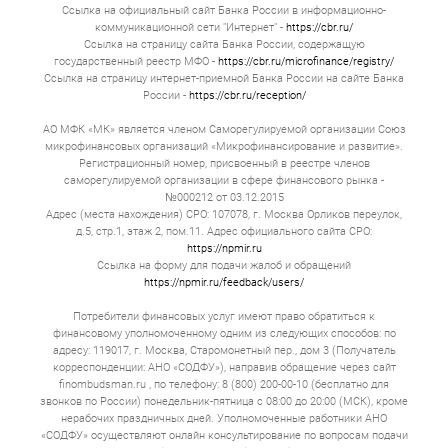
Ссылка на официальный сайт Банка России в информационно-
коммуникационной сети "Интернет" -
https://cbr.ru/
Ссылка на страницу сайта Банка России, содержащую
государственный реестр МФО -
https://cbr.ru/microfinance/registry/
Ссылка на страницу интернет-приемной Банка России на сайте Банка
России -
https://cbr.ru/reception/
АО МФК «МК» является членом Саморегулируемой организации Союз
микрофинансовых организаций «Микрофинансирование и развитие».
Регистрационный номер, присвоенный в реестре членов
саморегулируемой организации в сфере финансового рынка -
№000212 от 03.12.2015
Адрес (места нахождения) СРО: 107078, г. Москва Орликов переулок,
д.5, стр.1, этаж 2, пом.11. Адрес официального сайта СРО:
https://npmir.ru
Ссылка на форму для подачи жалоб и обращений
https://npmir.ru/feedback/users/
Потребители финансовых услуг имеют право обратиться к
финансовому уполномоченному одним из следующих способов: по
адресу: 119017, г. Москва, Старомонетный пер., дом 3 (Получатель
корреспонденции: АНО «СОДФУ»), направив обращение через сайт
finombudsman.ru , по телефону: 8 (800) 200-00-10 (бесплатно для
звонков по России) понедельник-пятница с 08:00 до 20:00 (МСК), кроме
нерабочих праздничных дней. Уполномоченные работники АНО
«СОДФУ» осуществляют онлайн консультирование по вопросам подачи