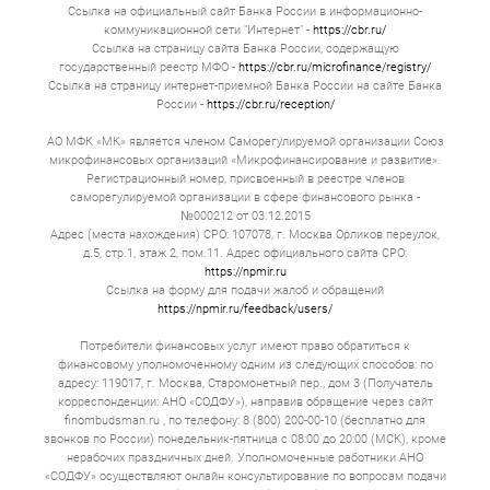
Ссылка на официальный сайт Банка России в информационно-
коммуникационной сети "Интернет" -
https://cbr.ru/
Ссылка на страницу сайта Банка России, содержащую
государственный реестр МФО -
https://cbr.ru/microfinance/registry/
Ссылка на страницу интернет-приемной Банка России на сайте Банка
России -
https://cbr.ru/reception/
АО МФК «МК» является членом Саморегулируемой организации Союз
микрофинансовых организаций «Микрофинансирование и развитие».
Регистрационный номер, присвоенный в реестре членов
саморегулируемой организации в сфере финансового рынка -
№000212 от 03.12.2015
Адрес (места нахождения) СРО: 107078, г. Москва Орликов переулок,
д.5, стр.1, этаж 2, пом.11. Адрес официального сайта СРО:
https://npmir.ru
Ссылка на форму для подачи жалоб и обращений
https://npmir.ru/feedback/users/
Потребители финансовых услуг имеют право обратиться к
финансовому уполномоченному одним из следующих способов: по
адресу: 119017, г. Москва, Старомонетный пер., дом 3 (Получатель
корреспонденции: АНО «СОДФУ»), направив обращение через сайт
finombudsman.ru , по телефону: 8 (800) 200-00-10 (бесплатно для
звонков по России) понедельник-пятница с 08:00 до 20:00 (МСК), кроме
нерабочих праздничных дней. Уполномоченные работники АНО
«СОДФУ» осуществляют онлайн консультирование по вопросам подачи