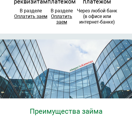
реквизитам
платежом
платежом
В разделе
В разделе
Через любой банк
Оплатить заем
Оплатить
(в офисе или
заем
интернет-банке)
Преимущества займа