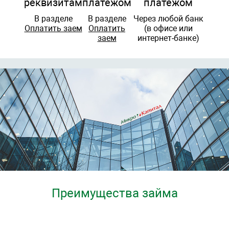
реквизитам
платежом
платежом
В разделе
В разделе
Через любой банк
Оплатить заем
Оплатить
(в офисе или
заем
интернет-банке)
Преимущества займа