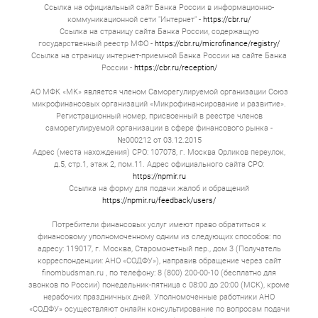
Ссылка на официальный сайт Банка России в информационно-
коммуникационной сети "Интернет" -
https://cbr.ru/
Ссылка на страницу сайта Банка России, содержащую
государственный реестр МФО -
https://cbr.ru/microfinance/registry/
Ссылка на страницу интернет-приемной Банка России на сайте Банка
России -
https://cbr.ru/reception/
АО МФК «МК» является членом Саморегулируемой организации Союз
микрофинансовых организаций «Микрофинансирование и развитие».
Регистрационный номер, присвоенный в реестре членов
саморегулируемой организации в сфере финансового рынка -
№000212 от 03.12.2015
Адрес (места нахождения) СРО: 107078, г. Москва Орликов переулок,
д.5, стр.1, этаж 2, пом.11. Адрес официального сайта СРО:
https://npmir.ru
Ссылка на форму для подачи жалоб и обращений
https://npmir.ru/feedback/users/
Потребители финансовых услуг имеют право обратиться к
финансовому уполномоченному одним из следующих способов: по
адресу: 119017, г. Москва, Старомонетный пер., дом 3 (Получатель
корреспонденции: АНО «СОДФУ»), направив обращение через сайт
finombudsman.ru , по телефону: 8 (800) 200-00-10 (бесплатно для
звонков по России) понедельник-пятница с 08:00 до 20:00 (МСК), кроме
нерабочих праздничных дней. Уполномоченные работники АНО
«СОДФУ» осуществляют онлайн консультирование по вопросам подачи