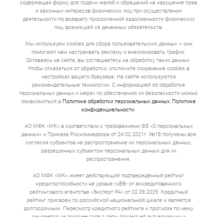
содержащая форму для подачи жалоб и обращений на нарушение прав
и законных интересов физических лиц при осуществлении
деятельности по возврату просроченной задолженности физических
лиц, возникшей из денежных обязательств.
Мы используем cookies для сбора пользовательских данных — они
помогают нам настраивать рекламу и анализировать трафик.
Оставаясь на сайте, вы соглашаетесь на обработку таких данных.
Чтобы отказаться от обработки, отключите сохранение cookies в
настройках вашего браузера. На сайте используются
рекомендательные технологии. С информацией об обработке
персональных данных и мерах по обеспечению их безопасности можно
ознакомиться в
Политике обработки персональных данных
,
Политике
конфиденциальности
.
АО МФК «МК» в соответствии с требованиями ФЗ «О персональных
данных» и Приказа Роскомнадзора от 24.02.2021г. №18 получены все
согласия субъектов на распространение их персональных данных,
разрешенных субъектом персональных данных для их
распространения.
АО МФК «МК» имеет действующий подтверждённый рейтинг
кредитоспособности на уровне ruBB- от аккредитованного
рейтингового агентства «Эксперт РА» от 02.09.2025. Кредитный
рейтинг присвоен по российской национальной шкале и является
долгосрочным. Пересмотр кредитного рейтинга и прогноза по нему
ожидается не позднее года с даты последней актуализации и