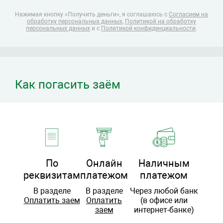
Нажимая кнопку «Получить деньги», я соглашаюсь
с
Согласием на
обработку персональных данных
,
Политикой на обработку
персональных данных
и с
Политикой конфиденциальности
.
Как погасить заём
По
Онлайн
Наличным
реквизитам
платежом
платежом
В разделе
В разделе
Через любой банк
Оплатить заем
Оплатить
(в офисе или
заем
интернет-банке)