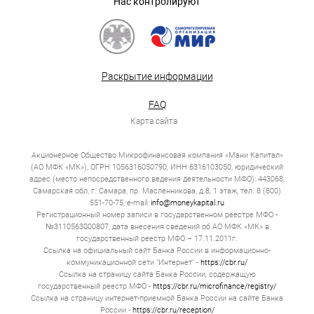
Нас контролируют
Раскрытие информации
FAQ
Карта сайта
Акционерное Общество Микрофинансовая компания «Мани Капитал»
(АО МФК «МК»), ОГРН 1056316050790, ИНН 6316103050, юридический
адрес (место непосредственного ведения деятельности МФО): 443068,
Самарская обл, г. Самара, пр. Масленникова, д.8, 1 этаж, тел. 8 (800)
551-70-75, e-mail:
info@moneykapital.ru
Регистрационный номер записи в государственном реестре МФО -
№3110563000807, дата внесения сведений об АО МФК «МК» в
государственный реестр МФО – 17.11.2011г.
Ссылка на официальный сайт Банка России в информационно-
коммуникационной сети "Интернет" -
https://cbr.ru/
Ссылка на страницу сайта Банка России, содержащую
государственный реестр МФО -
https://cbr.ru/microfinance/registry/
Ссылка на страницу интернет-приемной Банка России на сайте Банка
России -
https://cbr.ru/reception/