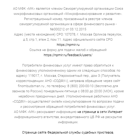
АО МФК «МК» является членом Саморегулируемой организации Союз
микрофинансовых организаций «Микрофинансирование и развитие».
Регистрационный номер, присвоенный в реестре членов
саморегулируемой организации в сфере финансового рынка -
№000212 от 03.12.2015
Адрес (места нахождения) СРО: 107078, г. Москва Орликов переулок,
д.5, стр.1, этаж 2, пом.11. Адрес официального сайта СРО:
https://npmir.ru
Ссылка на форму для подачи жалоб и обращений
https://npmir.ru/feedback/users/
Потребители финансовых услуг имеют право обратиться к
финансовому уполномоченному одним из следующих способов: по
адресу: 119017, г. Москва, Старомонетный пер., дом 3 (Получатель
корреспонденции: АНО «СОДФУ»), направив обращение через сайт
finombudsman.ru , по телефону: 8 (800) 200-00-10 (бесплатно для
звонков по России) понедельник-пятница с 08:00 до 20:00 (МСК), кроме
нерабочих праздничных дней. Уполномоченные работники АНО
«СОДФУ» осуществляют онлайн консультирование по вопросам подачи
и рассмотрения обращений потребителей финансовых услуг.
АО МФК «МК» раскрывает информацию
на странице в сети Интернет
информационного агентства, аккредитованного ЦБ РФ на раскрытие
информации.
Страница сайта Федеральной службы судебных приставов
,