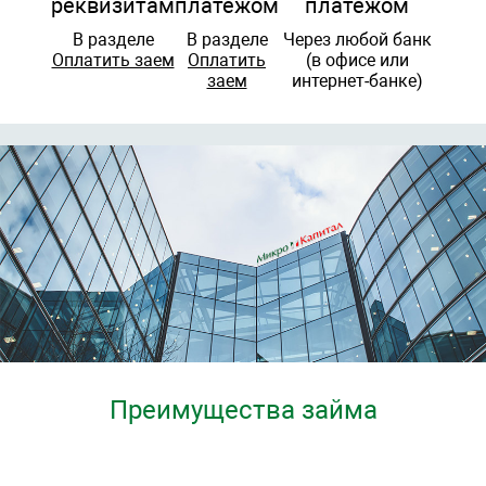
реквизитам
платежом
платежом
В разделе
В разделе
Через любой банк
Оплатить заем
Оплатить
(в офисе или
заем
интернет-банке)
Преимущества займа