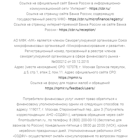
Ссылка на официальный сайт Банка России в информационно-
коммуникационной сети "Интернет" -
https://cbr.ru/
Ссылка на страницу сайта Банка России, содержащую
государственный реестр МФО -
https://cbr.ru/microfinance/registry/
Ссылка на страницу интернет-приемной Банка России на сайте Банка
России -
https://cbr.ru/reception/
АО МФК «МК» является членом Саморегулируемой организации Союз
микрофинансовых организаций «Микрофинансирование и развитие».
Регистрационный номер, присвоенный в реестре членов
саморегулируемой организации в сфере финансового рынка -
№000212 от 03.12.2015
Адрес (места нахождения) СРО: 107078, г. Москва Орликов переулок,
д.5, стр.1, этаж 2, пом.11. Адрес официального сайта СРО:
https://npmir.ru
Ссылка на форму для подачи жалоб и обращений
https://npmir.ru/feedback/users/
Потребители финансовых услуг имеют право обратиться к
финансовому уполномоченному одним из следующих способов: по
адресу: 119017, г. Москва, Старомонетный пер., дом 3 (Получатель
корреспонденции: АНО «СОДФУ»), направив обращение через сайт
finombudsman.ru , по телефону: 8 (800) 200-00-10 (бесплатно для
звонков по России) понедельник-пятница с 08:00 до 20:00 (МСК), кроме
нерабочих праздничных дней. Уполномоченные работники АНО
«СОДФУ» осуществляют онлайн консультирование по вопросам подачи