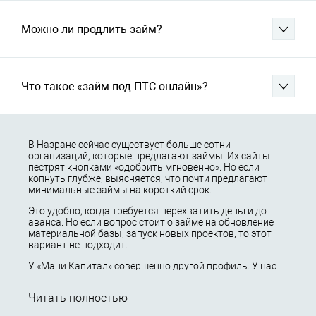
Можно ли продлить займ?
Что такое «займ под ПТС онлайн»?
В Назране сейчас существует больше сотни
организаций, которые предлагают займы. Их сайты
пестрят кнопками «одобрить мгновенно». Но если
копнуть глубже, выясняется, что почти предлагают
минимальные займы на короткий срок.
Это удобно, когда требуется перехватить деньги до
аванса. Но если вопрос стоит о займе на обновление
материальной базы, запуск новых проектов, то этот
вариант не подходит.
У «Мани Капитал» совершенно другой профиль. У нас
не выдаются займы «до зарплаты», мы не практикуем
шаблонные скоринговые модели.
Читать полностью
Максимальная сумма кредитования достигает 30 000