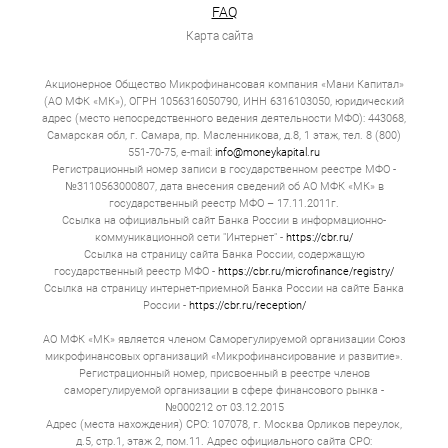
Проверка длится за 15 минут. Выдача полностью всей
FAQ
денежной суммы происходит мгновенно. Но за эту
Карта сайта
скорость всегда есть дополнительная плата.
Если вы хотите получить займ онлайн в Назране, то
Акционерное Общество Микрофинансовая компания «Мани Капитал»
прежде всего оцените вашу конкретную ситуацию. Если
(АО МФК «МК»), ОГРН 1056316050790, ИНН 6316103050, юридический
вам не хватает 10 000 до аванса — оформляйте
адрес (место непосредственного ведения деятельности МФО): 443068,
микрозайм и отдавайте деньги через 14 д. Если вам
необходимо полмиллиона на модернизацию цеха —
Самарская обл, г. Самара, пр. Масленникова, д.8, 1 этаж, тел. 8 (800)
обращайтесь к нам.
551-70-75, e-mail:
info@moneykapital.ru
Регистрационный номер записи в государственном реестре МФО -
Типы онлайн займов в Назране
№3110563000807, дата внесения сведений об АО МФК «МК» в
государственный реестр МФО – 17.11.2011г.
Ссылка на официальный сайт Банка России в информационно-
Весь рынок онлайн‑займов удобно разделить на три
коммуникационной сети "Интернет" -
https://cbr.ru/
категории.
Ссылка на страницу сайта Банка России, содержащую
государственный реестр МФО -
Классические микрозаймы
https://cbr.ru/microfinance/registry/
Ссылка на страницу интернет-приемной Банка России на сайте Банка
Суммы — от 1 000 до 30 000 рублей. Сроки — от 7
России -
https://cbr.ru/reception/
до 30 д. Целевая аудитория — люди, которым не
хватает денег на бытовые нужды, студенты,
АО МФК «МК» является членом Саморегулируемой организации Союз
пенсионеры. МФО, которые предоставляют такие
микрофинансовых организаций «Микрофинансирование и развитие».
микрозаймы, зарабатывают на скорости,
Регистрационный номер, присвоенный в реестре членов
доступности.
саморегулируемой организации в сфере финансового рынка -
№000212 от 03.12.2015
Рассрочка
Адрес (места нахождения) СРО: 107078, г. Москва Орликов переулок,
д.5, стр.1, этаж 2, пом.11. Адрес официального сайта СРО:
Суммы — от 10 000 до 100 000 рублей. Срок от 3