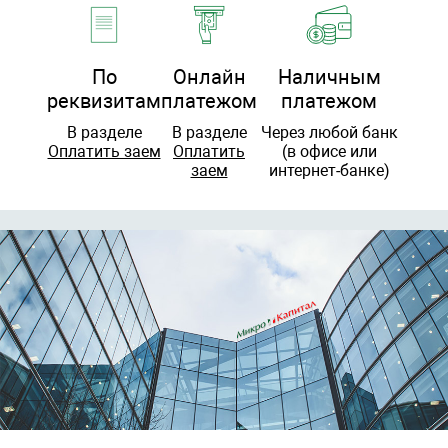
По
Онлайн
Наличным
реквизитам
платежом
платежом
В разделе
В разделе
Через любой банк
Оплатить заем
Оплатить
(в офисе или
заем
интернет-банке)