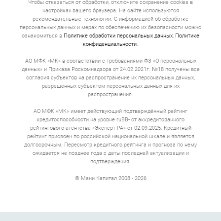
Чтобы отказаться от обработки, отключите сохранение cookies в
огромной надбавкой.
настройках вашего браузера. На сайте используются
Договор. В законе прописано требование, что
рекомендательные технологии. С информацией об обработке
полная стоимость кредита указывается
персональных данных и мерах по обеспечению их безопасности можно
понятным шрифтом в правом верхнем углу
ознакомиться в
Политике обработки персональных данных
,
Политике
первой страницы. Это главная цифра договора
конфиденциальности
.
займа, которая включает все: проценты,
комиссии, страхование.
АО МФК «МК» в соответствии с требованиями ФЗ «О персональных
Получение денег. Деньги приходят в течение
данных» и Приказа Роскомнадзора от 24.02.2021г. №18 получены все
нескольких минут, иногда секунд. Если вы
согласия субъектов на распространение их персональных данных,
оформляете займ на развитие бизнеса или
приобретение оборудования, то перевод может
разрешенных субъектом персональных данных для их
идти по межбанковским каналам до 3 рабочих
распространения.
дней. Можно получить наличные деньги в офисе.
АО МФК «МК» имеет действующий подтверждённый рейтинг
Полная стоимость кредита
кредитоспособности на уровне ruBB- от аккредитованного
рейтингового агентства «Эксперт РА» от 02.09.2025. Кредитный
онлайн
рейтинг присвоен по российской национальной шкале и является
долгосрочным. Пересмотр кредитного рейтинга и прогноза по нему
Ставка 0,8% в день выглядит безобидно. Умножьте на
ожидается не позднее года с даты последней актуализации и
365 дней — получите 292% годовых. Это не запугивание,
подтверждения.
а математика. 10 000 рублей на 20 дней под такой
процент превращаются в 11 600. То есть 1500 руб. за
© Мани Капитал 2008 - 2026
три недели.
Если сумма кредита от 500 000 до 30 000 000, а срок
несколько лет, то переплата обычно 30–50% годовых.
Это все еще выше банковской, но не 292. За эти деньги