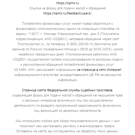
мес. до 1 г. Фиксированный график. Ежемесячно
https://npmir.ru
вы вносите одну и ту же сумму денег, и
Ссылка на форму для подачи жалоб и обращений
задолженность по займу постепенно тает.
https://npmir.ru/feedback/users/
Психологически это гораздо комфортнее.
Потребители финансовых услуг имеют право обратиться к
Займы с обеспечением
финансовому уполномоченному одним из следующих способов: по
адресу: 119017, г. Москва, Старомонетный пер., дом 3 (Получатель
Сумма может достигать 30 000 000. Срок — от 1
корреспонденции: АНО «СОДФУ»), направив обращение через сайт
до 5 лет. Гарантией выступает имущество.
finombudsman.ru , по телефону: 8 (800) 200-00-10 (бесплатно для
Ставка по займу адекватная, потому что
звонков по России) понедельник-пятница с 08:00 до 20:00 (МСК), кроме
кредитор снижает свои риски за счет полученной
нерабочих праздничных дней. Уполномоченные работники АНО
гарантии. Проценты сопоставимы с
«СОДФУ» осуществляют онлайн консультирование по вопросам подачи
банковскими, а иногда и ниже.
и рассмотрения обращений потребителей финансовых услуг.
Как взять займ онлайн в
АО МФК «МК» раскрывает информацию
на странице в сети Интернет
информационного агентства, аккредитованного ЦБ РФ на раскрытие
Назране?
информации.
Страница сайта Федеральной службы судебных приставов
,
Выбор продукта. Большинство людей ищут
содержащая форму для подачи жалоб и обращений на нарушение прав
деньги под самый низкий процент. Это
и законных интересов физических лиц при осуществлении
неправильно. Это имеет значение, но вторичное.
Первична цель. Если вам нужно 20 000 на 3
деятельности по возврату просроченной задолженности физических
недели до зарплаты, то вам не нужен кредит под
лиц, возникшей из денежных обязательств.
залог квартиры. Если вы открываете
автомастерскую и вам не хватает миллиона на
Мы используем cookies для сбора пользовательских данных — они
покупку подъемников, то не стоит брать
помогают нам настраивать рекламу и анализировать трафик.
микрозайм под 0% на первый месяц. Через 30 дн.
Оставаясь на сайте, вы соглашаетесь на обработку таких данных.
вы будете вынуждены отдать всю сумму займа с