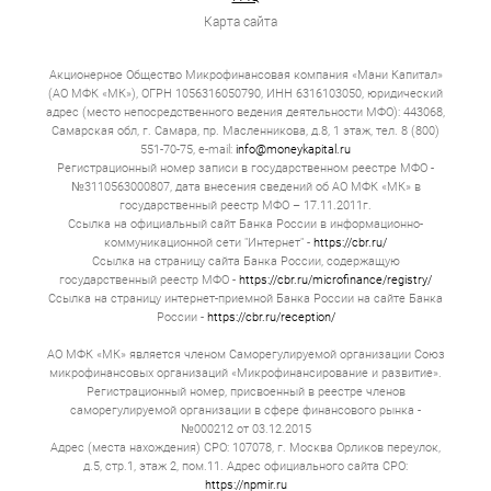
Карта сайта
Акционерное Общество Микрофинансовая компания «Мани Капитал»
(АО МФК «МК»), ОГРН 1056316050790, ИНН 6316103050, юридический
адрес (место непосредственного ведения деятельности МФО): 443068,
Самарская обл, г. Самара, пр. Масленникова, д.8, 1 этаж, тел. 8 (800)
551-70-75, e-mail:
info@moneykapital.ru
Регистрационный номер записи в государственном реестре МФО -
№3110563000807, дата внесения сведений об АО МФК «МК» в
государственный реестр МФО – 17.11.2011г.
Ссылка на официальный сайт Банка России в информационно-
коммуникационной сети "Интернет" -
https://cbr.ru/
Ссылка на страницу сайта Банка России, содержащую
государственный реестр МФО -
https://cbr.ru/microfinance/registry/
Ссылка на страницу интернет-приемной Банка России на сайте Банка
России -
https://cbr.ru/reception/
АО МФК «МК» является членом Саморегулируемой организации Союз
микрофинансовых организаций «Микрофинансирование и развитие».
Регистрационный номер, присвоенный в реестре членов
саморегулируемой организации в сфере финансового рынка -
№000212 от 03.12.2015
Адрес (места нахождения) СРО: 107078, г. Москва Орликов переулок,
д.5, стр.1, этаж 2, пом.11. Адрес официального сайта СРО:
https://npmir.ru