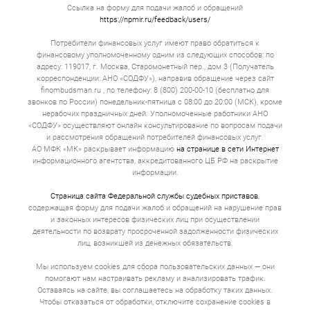
Ссылка на форму для подачи жалоб и обращений
https://npmir.ru/feedback/users/
Потребители финансовых услуг имеют право обратиться к
финансовому уполномоченному одним из следующих способов: по
адресу: 119017, г. Москва, Старомонетный пер., дом 3 (Получатель
корреспонденции: АНО «СОДФУ»), направив обращение через сайт
finombudsman.ru , по телефону: 8 (800) 200-00-10 (бесплатно для
звонков по России) понедельник-пятница с 08:00 до 20:00 (МСК), кроме
нерабочих праздничных дней. Уполномоченные работники АНО
«СОДФУ» осуществляют онлайн консультирование по вопросам подачи
и рассмотрения обращений потребителей финансовых услуг.
АО МФК «МК» раскрывает информацию
на странице в сети Интернет
информационного агентства, аккредитованного ЦБ РФ на раскрытие
информации.
Страница сайта Федеральной службы судебных приставов
,
содержащая форму для подачи жалоб и обращений на нарушение прав
и законных интересов физических лиц при осуществлении
деятельности по возврату просроченной задолженности физических
лиц, возникшей из денежных обязательств.
Мы используем cookies для сбора пользовательских данных — они
помогают нам настраивать рекламу и анализировать трафик.
Оставаясь на сайте, вы соглашаетесь на обработку таких данных.
Чтобы отказаться от обработки, отключите сохранение cookies в