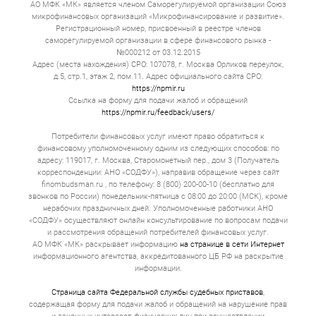
АО МФК «МК» является членом Саморегулируемой организации Союз
микрофинансовых организаций «Микрофинансирование и развитие».
Регистрационный номер, присвоенный в реестре членов
саморегулируемой организации в сфере финансового рынка -
№000212 от 03.12.2015
Адрес (места нахождения) СРО: 107078, г. Москва Орликов переулок,
д.5, стр.1, этаж 2, пом.11. Адрес официального сайта СРО:
https://npmir.ru
Ссылка на форму для подачи жалоб и обращений
https://npmir.ru/feedback/users/
Потребители финансовых услуг имеют право обратиться к
финансовому уполномоченному одним из следующих способов: по
адресу: 119017, г. Москва, Старомонетный пер., дом 3 (Получатель
корреспонденции: АНО «СОДФУ»), направив обращение через сайт
finombudsman.ru , по телефону: 8 (800) 200-00-10 (бесплатно для
звонков по России) понедельник-пятница с 08:00 до 20:00 (МСК), кроме
нерабочих праздничных дней. Уполномоченные работники АНО
«СОДФУ» осуществляют онлайн консультирование по вопросам подачи
и рассмотрения обращений потребителей финансовых услуг.
АО МФК «МК» раскрывает информацию
на странице в сети Интернет
информационного агентства, аккредитованного ЦБ РФ на раскрытие
информации.
Страница сайта Федеральной службы судебных приставов
,
содержащая форму для подачи жалоб и обращений на нарушение прав