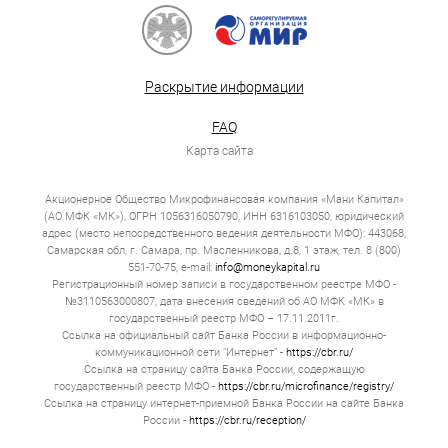
Раскрытие информации
FAQ
Карта сайта
Акционерное Общество Микрофинансовая компания «Мани Капитал»
(АО МФК «МК»), ОГРН 1056316050790, ИНН 6316103050, юридический
адрес (место непосредственного ведения деятельности МФО): 443068,
Самарская обл, г. Самара, пр. Масленникова, д.8, 1 этаж, тел. 8 (800)
551-70-75, e-mail:
info@moneykapital.ru
Регистрационный номер записи в государственном реестре МФО -
№3110563000807, дата внесения сведений об АО МФК «МК» в
государственный реестр МФО – 17.11.2011г.
Ссылка на официальный сайт Банка России в информационно-
коммуникационной сети "Интернет" -
https://cbr.ru/
Ссылка на страницу сайта Банка России, содержащую
государственный реестр МФО -
https://cbr.ru/microfinance/registry/
Ссылка на страницу интернет-приемной Банка России на сайте Банка
России -
https://cbr.ru/reception/