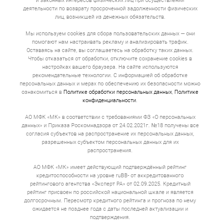
и законных интересов физических лиц при осуществлении
деятельности по возврату просроченной задолженности физических
лиц, возникшей из денежных обязательств.
Мы используем cookies для сбора пользовательских данных — они
помогают нам настраивать рекламу и анализировать трафик.
Оставаясь на сайте, вы соглашаетесь на обработку таких данных.
Чтобы отказаться от обработки, отключите сохранение cookies в
настройках вашего браузера. На сайте используются
рекомендательные технологии. С информацией об обработке
персональных данных и мерах по обеспечению их безопасности можно
ознакомиться в
Политике обработки персональных данных
,
Политике
конфиденциальности
.
АО МФК «МК» в соответствии с требованиями ФЗ «О персональных
данных» и Приказа Роскомнадзора от 24.02.2021г. №18 получены все
согласия субъектов на распространение их персональных данных,
разрешенных субъектом персональных данных для их
распространения.
АО МФК «МК» имеет действующий подтверждённый рейтинг
кредитоспособности на уровне ruBB- от аккредитованного
рейтингового агентства «Эксперт РА» от 02.09.2025. Кредитный
рейтинг присвоен по российской национальной шкале и является
долгосрочным. Пересмотр кредитного рейтинга и прогноза по нему
ожидается не позднее года с даты последней актуализации и
подтверждения.