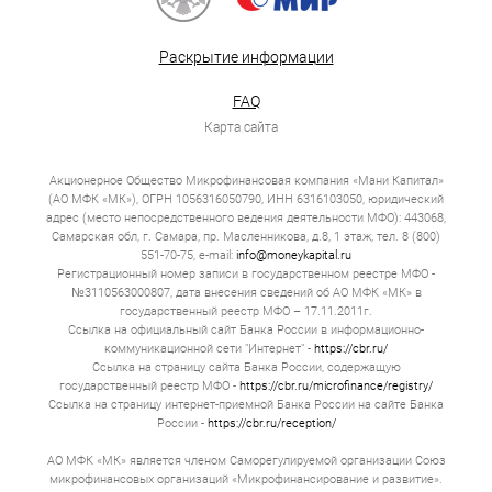
Раскрытие информации
FAQ
Карта сайта
Акционерное Общество Микрофинансовая компания «Мани Капитал»
(АО МФК «МК»), ОГРН 1056316050790, ИНН 6316103050, юридический
адрес (место непосредственного ведения деятельности МФО): 443068,
Самарская обл, г. Самара, пр. Масленникова, д.8, 1 этаж, тел. 8 (800)
551-70-75, e-mail:
info@moneykapital.ru
Регистрационный номер записи в государственном реестре МФО -
№3110563000807, дата внесения сведений об АО МФК «МК» в
государственный реестр МФО – 17.11.2011г.
Ссылка на официальный сайт Банка России в информационно-
коммуникационной сети "Интернет" -
https://cbr.ru/
Ссылка на страницу сайта Банка России, содержащую
государственный реестр МФО -
https://cbr.ru/microfinance/registry/
Ссылка на страницу интернет-приемной Банка России на сайте Банка
России -
https://cbr.ru/reception/
АО МФК «МК» является членом Саморегулируемой организации Союз
микрофинансовых организаций «Микрофинансирование и развитие».