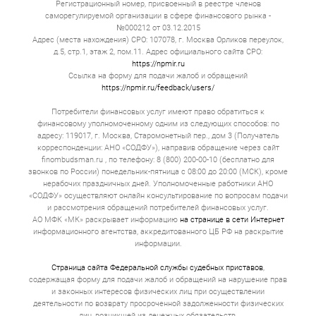
Регистрационный номер, присвоенный в реестре членов
саморегулируемой организации в сфере финансового рынка -
№000212 от 03.12.2015
Адрес (места нахождения) СРО: 107078, г. Москва Орликов переулок,
д.5, стр.1, этаж 2, пом.11. Адрес официального сайта СРО:
https://npmir.ru
Ссылка на форму для подачи жалоб и обращений
https://npmir.ru/feedback/users/
Потребители финансовых услуг имеют право обратиться к
финансовому уполномоченному одним из следующих способов: по
адресу: 119017, г. Москва, Старомонетный пер., дом 3 (Получатель
корреспонденции: АНО «СОДФУ»), направив обращение через сайт
finombudsman.ru , по телефону: 8 (800) 200-00-10 (бесплатно для
звонков по России) понедельник-пятница с 08:00 до 20:00 (МСК), кроме
нерабочих праздничных дней. Уполномоченные работники АНО
«СОДФУ» осуществляют онлайн консультирование по вопросам подачи
и рассмотрения обращений потребителей финансовых услуг.
АО МФК «МК» раскрывает информацию
на странице в сети Интернет
информационного агентства, аккредитованного ЦБ РФ на раскрытие
информации.
Страница сайта Федеральной службы судебных приставов
,
содержащая форму для подачи жалоб и обращений на нарушение прав
и законных интересов физических лиц при осуществлении
деятельности по возврату просроченной задолженности физических
лиц, возникшей из денежных обязательств.