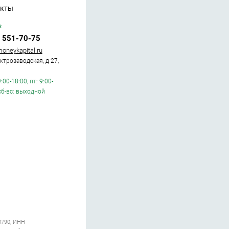
акты
:
 551-70-75
oneykapital.ru
ктрозаводская, д 27,
9:00-18:00, пт: 9:00-
 сб-вс: выходной
0790, ИНН