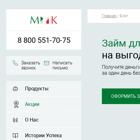
Главная
/
Блог
8 800 551-70-75
Займ дл
на выго
Заказать
Написать
Получите деньг
звонок
письмо
за один день бе
Продукты
ОФОРМИТЬ З
Акции
О Нас
Истории Успеха