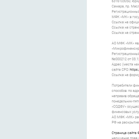
6316103050, юри
Самара, пр. Масле
Регистрационный
МФК «МК» в госу
Ссылка на офици
Ссылка на стран
Ссылка на стран
АО МФК «МК» яв
«Микрофинансиро
Регистрационный
№000212 от 03.1
Адрес (места нах
сайта СРО:
https:
Ссылка на форму
Потребители фин
способов: по адр
направив обращен
понедельник-пят
«СОДФУ» осущест
финансовых услу
АО МФК «МК» р
РФ на раскрытие
Страница сайта 
нарушение прав 