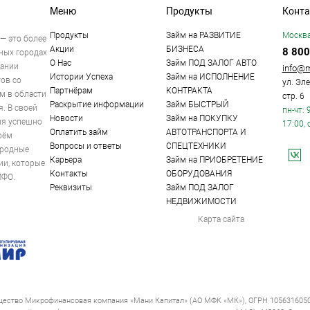
Меню
Продукты
Конт
Продукты
Займ на РАЗВИТИЕ
Москва
— это более
Акции
БИЗНЕСА
8 800
ных городах
О Нас
Займ ПОД ЗАЛОГ АВТО
пании
info@m
Истории Успеха
Займ на ИСПОЛНЕНИЕ
тов со
ул. Эле
Партнёрам
КОНТРАКТА
 в области
стр. 6
Раскрытие информации
Займ БЫСТРЫЙ
. В своей
пн-чт: 
Новости
Займ на ПОКУПКУ
ия успешно
17:00,
Оплатить займ
АВТОТРАНСПОРТА И
оём
Вопросы и ответы
СПЕЦТЕХНИКИ
ародные
Карьера
Займ на ПРИОБРЕТЕНИЕ
ии, которые
Контакты
ОБОРУДОВАНИЯ
МФО.
Реквизиты
Займ ПОД ЗАЛОГ
НЕДВИЖИМОСТИ
Карта сайта
щество Микрофинансовая компания «Мани Капитал» (АО МФК «МК»), ОГРН 105631605