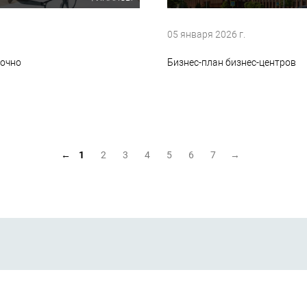
05 января 2026 г.
рочно
Бизнес-план бизнес-центров
←
1
2
3
4
5
6
7
→