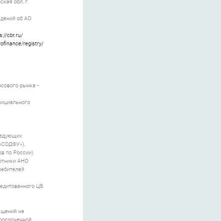
кая обл, г.
едений об АО
s://cbr.ru/
rofinance/registry/
сового рынка -
официального
ледующих
 «СОДФУ»),
ов по России)
ботники АНО
ребителей
редитованного ЦБ
ащений на
просроченной