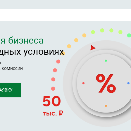
я бизнеса
дных условиях
и
з комиссии
АЯВКУ