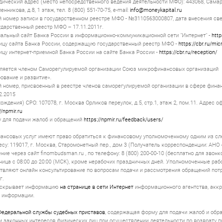
дический адрес (место непосредственного ведения деятельности МФО): 443068, Самарс
нникова, д.8, 1 этаж, тел. 8 (800) 551-70-75, e-mail:
info@moneykapital.ru
 номер записи в государственном реестре МФО - №3110563000807, дата внесения св
дарственный реестр МФО – 17.11.2011г.
альный сайт Банка России в информационно-коммуникационной сети "Интернет" -
http
ицу сайта Банка России, содержащую государственный реестр МФО -
https://cbr.ru/mic
ицу интернет-приемной Банка России на сайте Банка России -
https://cbr.ru/reception/
ляется членом Саморегулируемой организации Союз микрофинансовых организаций
вание и развитие».
 номер, присвоенный в реестре членов саморегулируемой организации в сфере финан
2.2015
ождения) СРО: 107078, г. Москва Орликов переулок, д.5, стр.1, этаж 2, пом.11. Адрес 
//npmir.ru
 для подачи жалоб и обращений
https://npmir.ru/feedback/users/
ансовых услуг имеют право обратиться к финансовому уполномоченному одним из с
есу: 119017, г. Москва, Старомонетный пер., дом 3 (Получатель корреспонденции: АНО
ие через сайт finombudsman.ru , по телефону: 8 (800) 200-00-10 (бесплатно для звонк
ница с 08:00 до 20:00 (МСК), кроме нерабочих праздничных дней. Уполномоченные ра
вляют онлайн консультирование по вопросам подачи и рассмотрения обращений пот
г.
аскрывает информацию
на странице в сети Интернет
информационного агентства, акк
 информации.
Федеральной службы судебных приставов
, содержащая форму для подачи жалоб и обр
и законных интересов физических лиц при осуществлении деятельности по возврату 