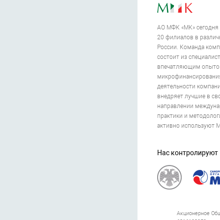
АО МФК «МК» сегодня 
20 филиалов в различ
России. Команда ком
состоит из специалис
впечатляющим опытом
микрофинансирования
деятельности компан
внедряет лучшие в св
направлении междун
практики и методолог
активно используют 
Нас контролируют
Акционерное Об