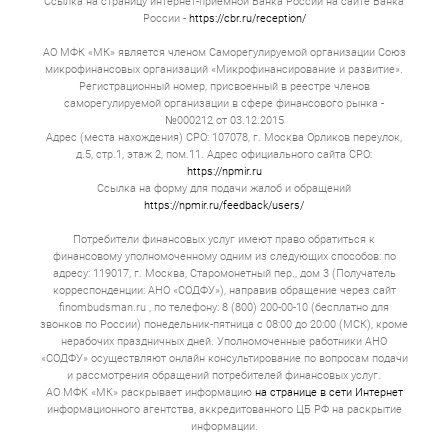
Ссылка на страницу интернет-приемной Банка России на сайте Банка
России -
https://cbr.ru/reception/
АО МФК «МК» является членом Саморегулируемой организации Союз
микрофинансовых организаций «Микрофинансирование и развитие».
Регистрационный номер, присвоенный в реестре членов
саморегулируемой организации в сфере финансового рынка -
№000212 от 03.12.2015
Адрес (места нахождения) СРО: 107078, г. Москва Орликов переулок,
д.5, стр.1, этаж 2, пом.11. Адрес официального сайта СРО:
https://npmir.ru
Ссылка на форму для подачи жалоб и обращений
https://npmir.ru/feedback/users/
Потребители финансовых услуг имеют право обратиться к
финансовому уполномоченному одним из следующих способов: по
адресу: 119017, г. Москва, Старомонетный пер., дом 3 (Получатель
корреспонденции: АНО «СОДФУ»), направив обращение через сайт
finombudsman.ru , по телефону: 8 (800) 200-00-10 (бесплатно для
звонков по России) понедельник-пятница с 08:00 до 20:00 (МСК), кроме
нерабочих праздничных дней. Уполномоченные работники АНО
«СОДФУ» осуществляют онлайн консультирование по вопросам подачи
и рассмотрения обращений потребителей финансовых услуг.
АО МФК «МК» раскрывает информацию
на странице в сети Интернет
информационного агентства, аккредитованного ЦБ РФ на раскрытие
информации.