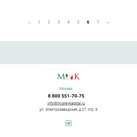
←
1
2
3
4
5
6
7
→
Москва:
8 800 551-70-75
info@moneykapital.ru
ул. Электрозаводская, д 27, стр. 6