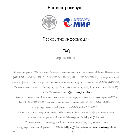
Нас контролируют
Раскрытие информации
FAQ
Карта сайта
Акционерное Общество Микрофинансовая компания «Мани Капитал»
(АО МФК «МК»), ОГРН 1056316050790, ИНН 6316103050, юридический
адрес (место непосредственного ведения деятельности МФО): 443068,
Самарская обл, г. Самара, пр. Масленникова, д.8, 1 этаж, тел. 8 (800)
551-70-75, e-mail:
info@moneykapital.ru
Регистрационный номер записи в государственном реестре МФО -
№3110563000807, дата внесения сведений об АО МФК «МК» в
государственный реестр МФО – 17.11.2011г.
Ссылка на официальный сайт Банка России в информационно-
коммуникационной сети "Интернет" -
https://cbr.ru/
Ссылка на страницу сайта Банка России, содержащую
государственный реестр МФО -
https://cbr.ru/microfinance/registry/