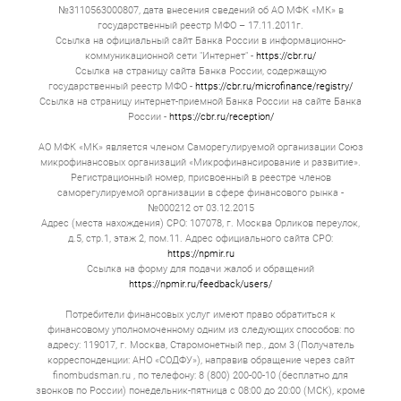
№3110563000807, дата внесения сведений об АО МФК «МК» в
государственный реестр МФО – 17.11.2011г.
Ссылка на официальный сайт Банка России в информационно-
коммуникационной сети "Интернет" -
https://cbr.ru/
Ссылка на страницу сайта Банка России, содержащую
государственный реестр МФО -
https://cbr.ru/microfinance/registry/
Ссылка на страницу интернет-приемной Банка России на сайте Банка
России -
https://cbr.ru/reception/
АО МФК «МК» является членом Саморегулируемой организации Союз
микрофинансовых организаций «Микрофинансирование и развитие».
Регистрационный номер, присвоенный в реестре членов
саморегулируемой организации в сфере финансового рынка -
№000212 от 03.12.2015
Адрес (места нахождения) СРО: 107078, г. Москва Орликов переулок,
д.5, стр.1, этаж 2, пом.11. Адрес официального сайта СРО:
https://npmir.ru
Ссылка на форму для подачи жалоб и обращений
https://npmir.ru/feedback/users/
Потребители финансовых услуг имеют право обратиться к
финансовому уполномоченному одним из следующих способов: по
адресу: 119017, г. Москва, Старомонетный пер., дом 3 (Получатель
корреспонденции: АНО «СОДФУ»), направив обращение через сайт
finombudsman.ru , по телефону: 8 (800) 200-00-10 (бесплатно для
звонков по России) понедельник-пятница с 08:00 до 20:00 (МСК), кроме