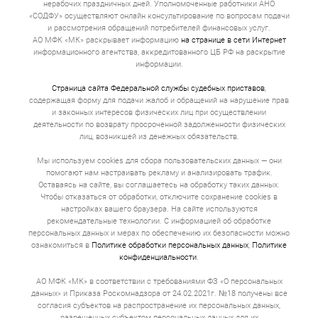
нерабочих праздничных дней. Уполномоченные работники АНО
«СОДФУ» осуществляют онлайн консультирование по вопросам подачи
и рассмотрения обращений потребителей финансовых услуг.
АО МФК «МК» раскрывает информацию
на странице в сети Интернет
информационного агентства, аккредитованного ЦБ РФ на раскрытие
информации.
Страница сайта Федеральной службы судебных приставов
,
содержащая форму для подачи жалоб и обращений на нарушение прав
и законных интересов физических лиц при осуществлении
деятельности по возврату просроченной задолженности физических
лиц, возникшей из денежных обязательств.
Мы используем cookies для сбора пользовательских данных — они
помогают нам настраивать рекламу и анализировать трафик.
Оставаясь на сайте, вы соглашаетесь на обработку таких данных.
Чтобы отказаться от обработки, отключите сохранение cookies в
настройках вашего браузера. На сайте используются
рекомендательные технологии. С информацией об обработке
персональных данных и мерах по обеспечению их безопасности можно
ознакомиться в
Политике обработки персональных данных
,
Политике
конфиденциальности
.
АО МФК «МК» в соответствии с требованиями ФЗ «О персональных
данных» и Приказа Роскомнадзора от 24.02.2021г. №18 получены все
согласия субъектов на распространение их персональных данных,
разрешенных субъектом персональных данных для их