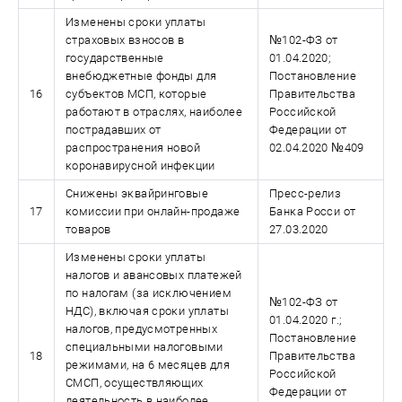
Изменены сроки уплаты
страховых взносов в
№102-ФЗ от
государственные
01.04.2020;
внебюджетные фонды для
Постановление
16
субъектов МСП, которые
Правительства
работают в отраслях, наиболее
Российской
пострадавших от
Федерации от
распространения новой
02.04.2020 №409
коронавирусной инфекции
Снижены эквайринговые
Пресс-релиз
17
комиссии при онлайн-продаже
Банка Росси от
товаров
27.03.2020
Изменены сроки уплаты
налогов и авансовых платежей
по налогам (за исключением
№102-ФЗ от
НДС), включая сроки уплаты
01.04.2020 г.;
налогов, предусмотренных
Постановление
специальными налоговыми
18
Правительства
режимами, на 6 месяцев для
Российской
СМСП, осуществляющих
Федерации от
деятельность в наиболее