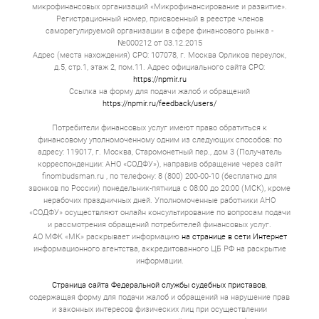
микрофинансовых организаций «Микрофинансирование и развитие».
Регистрационный номер, присвоенный в реестре членов
саморегулируемой организации в сфере финансового рынка -
№000212 от 03.12.2015
Адрес (места нахождения) СРО: 107078, г. Москва Орликов переулок,
д.5, стр.1, этаж 2, пом.11. Адрес официального сайта СРО:
https://npmir.ru
Ссылка на форму для подачи жалоб и обращений
https://npmir.ru/feedback/users/
Потребители финансовых услуг имеют право обратиться к
финансовому уполномоченному одним из следующих способов: по
адресу: 119017, г. Москва, Старомонетный пер., дом 3 (Получатель
корреспонденции: АНО «СОДФУ»), направив обращение через сайт
finombudsman.ru , по телефону: 8 (800) 200-00-10 (бесплатно для
звонков по России) понедельник-пятница с 08:00 до 20:00 (МСК), кроме
нерабочих праздничных дней. Уполномоченные работники АНО
«СОДФУ» осуществляют онлайн консультирование по вопросам подачи
и рассмотрения обращений потребителей финансовых услуг.
АО МФК «МК» раскрывает информацию
на странице в сети Интернет
информационного агентства, аккредитованного ЦБ РФ на раскрытие
информации.
Страница сайта Федеральной службы судебных приставов
,
содержащая форму для подачи жалоб и обращений на нарушение прав
и законных интересов физических лиц при осуществлении