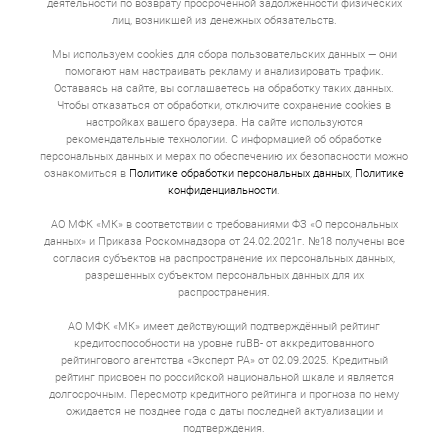
деятельности по возврату просроченной задолженности физических
лиц, возникшей из денежных обязательств.
Мы используем cookies для сбора пользовательских данных — они
помогают нам настраивать рекламу и анализировать трафик.
Оставаясь на сайте, вы соглашаетесь на обработку таких данных.
Чтобы отказаться от обработки, отключите сохранение cookies в
настройках вашего браузера. На сайте используются
рекомендательные технологии. С информацией об обработке
персональных данных и мерах по обеспечению их безопасности можно
ознакомиться в
Политике обработки персональных данных
,
Политике
конфиденциальности
.
АО МФК «МК» в соответствии с требованиями ФЗ «О персональных
данных» и Приказа Роскомнадзора от 24.02.2021г. №18 получены все
согласия субъектов на распространение их персональных данных,
разрешенных субъектом персональных данных для их
распространения.
АО МФК «МК» имеет действующий подтверждённый рейтинг
кредитоспособности на уровне ruBB- от аккредитованного
рейтингового агентства «Эксперт РА» от 02.09.2025. Кредитный
рейтинг присвоен по российской национальной шкале и является
долгосрочным. Пересмотр кредитного рейтинга и прогноза по нему
ожидается не позднее года с даты последней актуализации и
подтверждения.