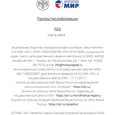
Раскрытие информации
FAQ
Карта сайта
Акционерное Общество Микрофинансовая компания «Мани Капитал»
(АО МФК «МК»), ОГРН 1056316050790, ИНН 6316103050, юридический
адрес (место непосредственного ведения деятельности МФО): 443068,
Самарская обл, г. Самара, пр. Масленникова, д.8, 1 этаж, тел. 8 (800)
551-70-75, e-mail:
info@moneykapital.ru
Регистрационный номер записи в государственном реестре МФО -
№3110563000807, дата внесения сведений об АО МФК «МК» в
государственный реестр МФО – 17.11.2011г.
Ссылка на официальный сайт Банка России в информационно-
коммуникационной сети "Интернет" -
https://cbr.ru/
Ссылка на страницу сайта Банка России, содержащую
государственный реестр МФО -
https://cbr.ru/microfinance/registry/
Ссылка на страницу интернет-приемной Банка России на сайте Банка
России -
https://cbr.ru/reception/
АО МФК «МК» является членом Саморегулируемой организации Союз