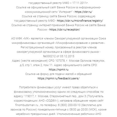
государственный реестр МФО – 17.11.2011г.
Ссылка на официальный сайт Банка России в информационно-
коммуникационной сети "Интернет" -
https://cbr.ru/
Ссылка на страницу сайта Банка России, содержащую
государственный реестр МФО -
https://cbr.ru/microfinance/registry/
Ссылка на страницу интернет-приемной Банка России на сайте Банка
России -
https://cbr.ru/reception/
АО МФК «МК» является членом Саморегулируемой организации Союз
микрофинансовых организаций «Микрофинансирование и развитие».
Регистрационный номер, присвоенный в реестре членов
саморегулируемой организации в сфере финансового рынка -
№000212 от 03.12.2015
Адрес (места нахождения) СРО: 107078, г. Москва Орликов переулок,
д.5, стр.1, этаж 2, пом.11. Адрес официального сайта СРО:
https://npmir.ru
Ссылка на форму для подачи жалоб и обращений
https://npmir.ru/feedback/users/
Потребители финансовых услуг имеют право обратиться к
финансовому уполномоченному одним из следующих способов: по
адресу: 119017, г. Москва, Старомонетный пер., дом 3 (Получатель
корреспонденции: АНО «СОДФУ»), направив обращение через сайт
finombudsman.ru , по телефону: 8 (800) 200-00-10 (бесплатно для
звонков по России) понедельник-пятница с 08:00 до 20:00 (МСК), кроме
нерабочих праздничных дней. Уполномоченные работники АНО