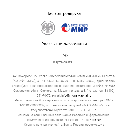
Нас контролируют
Раскрытие информации
FAQ
Карта сайта
Акционерное Общество Микрофинансовая компания «Мани Капитал»
(АО МФК «МК»), ОГРН 1056316050790, ИНН 6316103050, юридический
адрес (место непосредственного ведения деятельности МФО): 443068,
Самарская обл, г. Самара, пр. Масленникова, д.8, 1 этаж, тел. 8 (800)
551-70-75, e-mail:
info@moneykapital.ru
Регистрационный номер записи в государственном реестре МФО -
№3110563000807, дата внесения сведений об АО МФК «МК» в
государственный реестр МФО – 17.11.2011г.
Ссылка на официальный сайт Банка России в информационно-
коммуникационной сети "Интернет" -
https://cbr.ru/
Ссылка на страницу сайта Банка России, содержащую