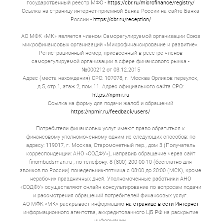
государственный реестр МФО -
https://cbr.ru/microfinance/registry/
Ссылка на страницу интернет-приемной Банка России на сайте Банка
России -
https://cbr.ru/reception/
АО МФК «МК» является членом Саморегулируемой организации Союз
микрофинансовых организаций «Микрофинансирование и развитие».
Регистрационный номер, присвоенный в реестре членов
саморегулируемой организации в сфере финансового рынка -
№000212 от 03.12.2015
Адрес (места нахождения) СРО: 107078, г. Москва Орликов переулок,
д.5, стр.1, этаж 2, пом.11. Адрес официального сайта СРО:
https://npmir.ru
Ссылка на форму для подачи жалоб и обращений
https://npmir.ru/feedback/users/
Потребители финансовых услуг имеют право обратиться к
финансовому уполномоченному одним из следующих способов: по
адресу: 119017, г. Москва, Старомонетный пер., дом 3 (Получатель
корреспонденции: АНО «СОДФУ»), направив обращение через сайт
finombudsman.ru , по телефону: 8 (800) 200-00-10 (бесплатно для
звонков по России) понедельник-пятница с 08:00 до 20:00 (МСК), кроме
нерабочих праздничных дней. Уполномоченные работники АНО
«СОДФУ» осуществляют онлайн консультирование по вопросам подачи
и рассмотрения обращений потребителей финансовых услуг.
АО МФК «МК» раскрывает информацию
на странице в сети Интернет
информационного агентства, аккредитованного ЦБ РФ на раскрытие
информации.