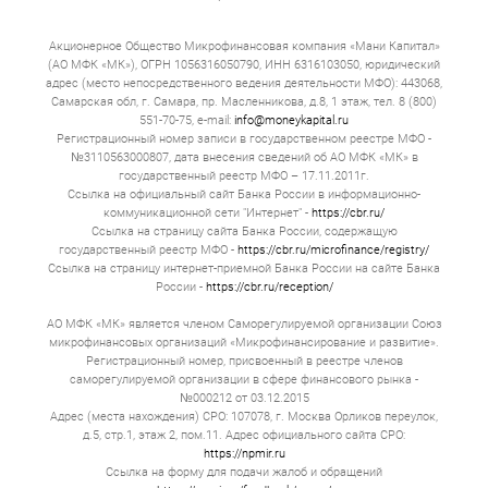
Акционерное Общество Микрофинансовая компания «Мани Капитал»
(АО МФК «МК»), ОГРН 1056316050790, ИНН 6316103050, юридический
адрес (место непосредственного ведения деятельности МФО): 443068,
Самарская обл, г. Самара, пр. Масленникова, д.8, 1 этаж, тел. 8 (800)
551-70-75, e-mail:
info@moneykapital.ru
Регистрационный номер записи в государственном реестре МФО -
№3110563000807, дата внесения сведений об АО МФК «МК» в
государственный реестр МФО – 17.11.2011г.
Ссылка на официальный сайт Банка России в информационно-
коммуникационной сети "Интернет" -
https://cbr.ru/
Ссылка на страницу сайта Банка России, содержащую
государственный реестр МФО -
https://cbr.ru/microfinance/registry/
Ссылка на страницу интернет-приемной Банка России на сайте Банка
России -
https://cbr.ru/reception/
АО МФК «МК» является членом Саморегулируемой организации Союз
микрофинансовых организаций «Микрофинансирование и развитие».
Регистрационный номер, присвоенный в реестре членов
саморегулируемой организации в сфере финансового рынка -
№000212 от 03.12.2015
Адрес (места нахождения) СРО: 107078, г. Москва Орликов переулок,
д.5, стр.1, этаж 2, пом.11. Адрес официального сайта СРО:
https://npmir.ru
Ссылка на форму для подачи жалоб и обращений