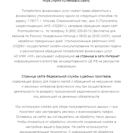
https://npmir.ru/feedback/users/
Потребители финансовых услуг имеют право обратиться к
финансовому уполномоченному одним из следующих способов: по
адресу: 119017, г. Москва, Старомонетный пер., дом 3 (Получатель
корреспонденции: АНО «СОДФУ»), направив обращение через сайт
finombudsman.ru , по телефону: 8 (800) 200-00-10 (бесплатно для
звонков по России) понедельник-пятница с 08:00 до 20:00 (МСК), кроме
нерабочих праздничных дней. Уполномоченные работники АНО
«СОДФУ» осуществляют онлайн консультирование по вопросам подачи
и рассмотрения обращений потребителей финансовых услуг.
АО МФК «МК» раскрывает информацию
на странице в сети Интернет
информационного агентства, аккредитованного ЦБ РФ на раскрытие
информации.
Страница сайта Федеральной службы судебных приставов
,
содержащая форму для подачи жалоб и обращений на нарушение прав
и законных интересов физических лиц при осуществлении
деятельности по возврату просроченной задолженности физических
лиц, возникшей из денежных обязательств.
Мы используем cookies для сбора пользовательских данных — они
помогают нам настраивать рекламу и анализировать трафик.
Оставаясь на сайте, вы соглашаетесь на обработку таких данных.
Чтобы отказаться от обработки, отключите сохранение cookies в
настройках вашего браузера. На сайте используются
рекомендательные технологии. С информацией об обработке