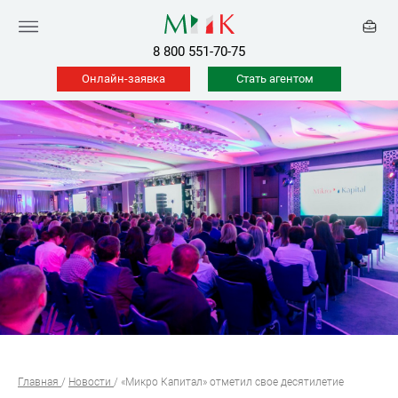
8 800 551-70-75
Онлайн-заявка
Стать агентом
Главная
/
Новости
/
«Микро Капитал» отметил свое десятилетие