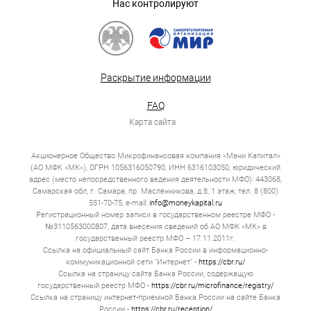
Нас контролируют
Раскрытие информации
FAQ
Карта сайта
Акционерное Общество Микрофинансовая компания «Мани Капитал»
(АО МФК «МК»), ОГРН 1056316050790, ИНН 6316103050, юридический
адрес (место непосредственного ведения деятельности МФО): 443068,
Самарская обл, г. Самара, пр. Масленникова, д.8, 1 этаж, тел. 8 (800)
551-70-75, e-mail:
info@moneykapital.ru
Регистрационный номер записи в государственном реестре МФО -
№3110563000807, дата внесения сведений об АО МФК «МК» в
государственный реестр МФО – 17.11.2011г.
Ссылка на официальный сайт Банка России в информационно-
коммуникационной сети "Интернет" -
https://cbr.ru/
Ссылка на страницу сайта Банка России, содержащую
государственный реестр МФО -
https://cbr.ru/microfinance/registry/
Ссылка на страницу интернет-приемной Банка России на сайте Банка
России -
https://cbr.ru/reception/