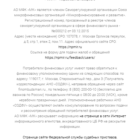
АО МФК «МК» является членом Саморегулируемой организации Союз
микрофинансовых организаций «Микрофинансирование и развитие».
Регистрационный номер, присвоенный в реестре членов
саморегулируемой организации в сфере финансового рынка -
№000212 от 03.12.2015
Адрес (места нахождения) СРО: 107078, г. Москва Орликов переулок,
д.5, стр.1, этаж 2, пом.11. Адрес официального сайта СРО:
https://npmir.ru
Ссылка на форму для подачи жалоб и обращений
https://npmir.ru/feedback/users/
Потребители финансовых услуг имеют право обратиться к
финансовому уполномоченному одним из следующих способов: по
адресу: 119017, г. Москва, Старомонетный пер., дом 3 (Получатель
корреспонденции: АНО «СОДФУ»), направив обращение через сайт
finombudsman.ru , по телефону: 8 (800) 200-00-10 (бесплатно для
звонков по России) понедельник-пятница с 08:00 до 20:00 (МСК), кроме
нерабочих праздничных дней. Уполномоченные работники АНО
«СОДФУ» осуществляют онлайн консультирование по вопросам подачи
и рассмотрения обращений потребителей финансовых услуг.
АО МФК «МК» раскрывает информацию
на странице в сети Интернет
информационного агентства, аккредитованного ЦБ РФ на раскрытие
информации.
Страница сайта Федеральной службы судебных приставов
,