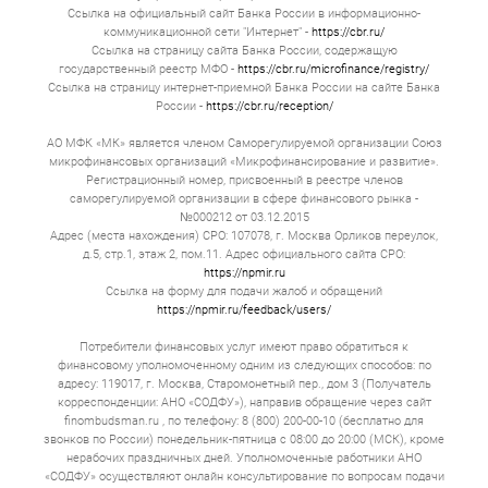
Ссылка на официальный сайт Банка России в информационно-
коммуникационной сети "Интернет" -
https://cbr.ru/
Ссылка на страницу сайта Банка России, содержащую
государственный реестр МФО -
https://cbr.ru/microfinance/registry/
Ссылка на страницу интернет-приемной Банка России на сайте Банка
России -
https://cbr.ru/reception/
АО МФК «МК» является членом Саморегулируемой организации Союз
микрофинансовых организаций «Микрофинансирование и развитие».
Регистрационный номер, присвоенный в реестре членов
саморегулируемой организации в сфере финансового рынка -
№000212 от 03.12.2015
Адрес (места нахождения) СРО: 107078, г. Москва Орликов переулок,
д.5, стр.1, этаж 2, пом.11. Адрес официального сайта СРО:
https://npmir.ru
Ссылка на форму для подачи жалоб и обращений
https://npmir.ru/feedback/users/
Потребители финансовых услуг имеют право обратиться к
финансовому уполномоченному одним из следующих способов: по
адресу: 119017, г. Москва, Старомонетный пер., дом 3 (Получатель
корреспонденции: АНО «СОДФУ»), направив обращение через сайт
finombudsman.ru , по телефону: 8 (800) 200-00-10 (бесплатно для
звонков по России) понедельник-пятница с 08:00 до 20:00 (МСК), кроме
нерабочих праздничных дней. Уполномоченные работники АНО
«СОДФУ» осуществляют онлайн консультирование по вопросам подачи