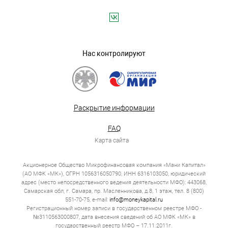
Нас контролируют
Раскрытие информации
FAQ
Карта сайта
Акционерное Общество Микрофинансовая компания «Мани Капитал»
(АО МФК «МК»), ОГРН 1056316050790, ИНН 6316103050, юридический
адрес (место непосредственного ведения деятельности МФО): 443068,
Самарская обл, г. Самара, пр. Масленникова, д.8, 1 этаж, тел. 8 (800)
551-70-75, e-mail:
info@moneykapital.ru
Регистрационный номер записи в государственном реестре МФО -
№3110563000807, дата внесения сведений об АО МФК «МК» в
государственный реестр МФО – 17.11.2011г.