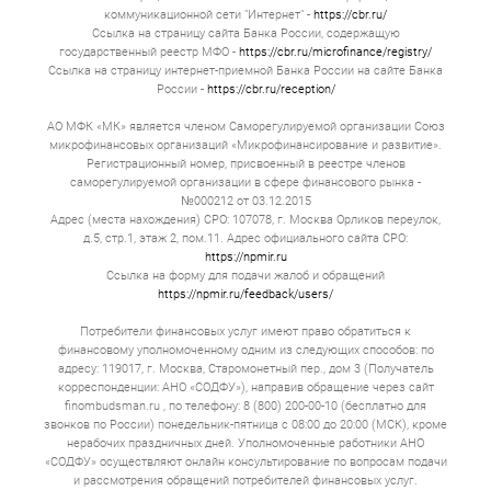
коммуникационной сети "Интернет" -
https://cbr.ru/
Ссылка на страницу сайта Банка России, содержащую
государственный реестр МФО -
https://cbr.ru/microfinance/registry/
Ссылка на страницу интернет-приемной Банка России на сайте Банка
России -
https://cbr.ru/reception/
АО МФК «МК» является членом Саморегулируемой организации Союз
микрофинансовых организаций «Микрофинансирование и развитие».
Регистрационный номер, присвоенный в реестре членов
саморегулируемой организации в сфере финансового рынка -
№000212 от 03.12.2015
Адрес (места нахождения) СРО: 107078, г. Москва Орликов переулок,
д.5, стр.1, этаж 2, пом.11. Адрес официального сайта СРО:
https://npmir.ru
Ссылка на форму для подачи жалоб и обращений
https://npmir.ru/feedback/users/
Потребители финансовых услуг имеют право обратиться к
финансовому уполномоченному одним из следующих способов: по
адресу: 119017, г. Москва, Старомонетный пер., дом 3 (Получатель
корреспонденции: АНО «СОДФУ»), направив обращение через сайт
finombudsman.ru , по телефону: 8 (800) 200-00-10 (бесплатно для
звонков по России) понедельник-пятница с 08:00 до 20:00 (МСК), кроме
нерабочих праздничных дней. Уполномоченные работники АНО
«СОДФУ» осуществляют онлайн консультирование по вопросам подачи
и рассмотрения обращений потребителей финансовых услуг.