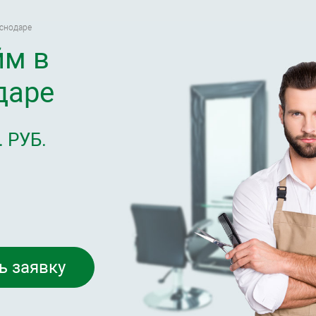
снодаре
йм в
даре
 РУБ.
ь заявку