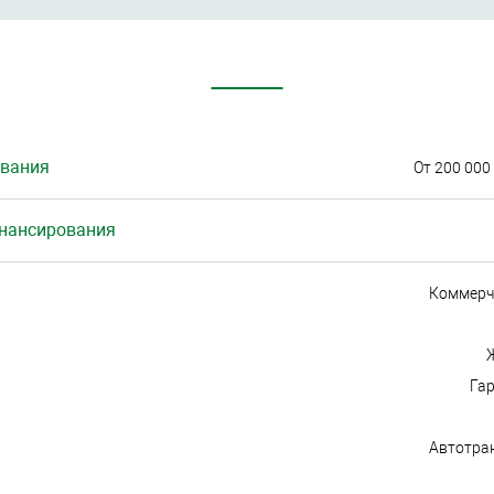
вания
От 200 000
инансирования
Коммерч
Га
Автотран