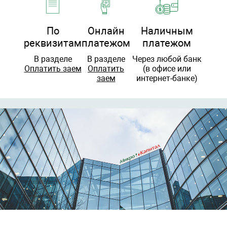
По
Онлайн
Наличным
реквизитам
платежом
платежом
В разделе
В разделе
Через любой банк
Оплатить заем
Оплатить
(в офисе или
заем
интернет-банке)