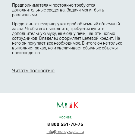
Предпринимателям постоянно требуются
дополнительные средства. Задачи могут быть
различными.
Представьте пекарню, у которой объемный объемный
заказ. Чтобы его выполнить, требуется купить
дополнительную муку, еще одну печь, нанять новых
сотрудников. Владелец оформляет целевой кредит. На
него он покупает все необходимое. В итоге он не только
выполняет заказ, но и увеличивает обычные объемы
производства.
Предоставляем кредиты бизнесу в Краснодаре. Ставка
кредита зависит от суммы, срока, наличия залога.
Читать полностью
Перед тем, как оформить на себя долговые
обязательства, внимательно изучите все пункты
соглашения, рассчитайте переплату за кредит.
Обзор рынка в Краснодаре
В Краснодаре есть действующие программы
кредитования для бизнеса.
Банки
Москва:
8 800 551-70-75
Вам потребуется официальная отчетность, хорошая
info@moneykapital.ru
кредитная репутация. Главный плюс такого кредита —