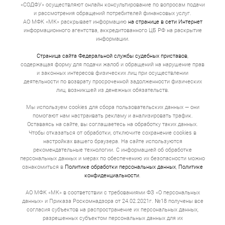
«СОДФУ» осуществляют онлайн консультирование по вопросам подачи
➔ Официальные обороты. Они показывают
и рассмотрения обращений потребителей финансовых услуг.
надежность.
АО МФК «МК» раскрывает информацию
на странице в сети Интернет
➔ Наличие ликвидного залога для кредита — к
информационного агентства, аккредитованного ЦБ РФ на раскрытие
примеру, коммерческой недвижимости или
информации.
автомобилей.
Страница сайта Федеральной службы судебных приставов
,
➔ Прошлый опыт получения кредитов.
содержащая форму для подачи жалоб и обращений на нарушение прав
Проверьте кредитный рейтинг своей фирмы
и законных интересов физических лиц при осуществлении
заранее, чтобы избежать неожиданного отказа.
деятельности по возврату просроченной задолженности физических
лиц, возникшей из денежных обязательств.
Сравните предлагаемые кредиты
Мы используем cookies для сбора пользовательских данных — они
Используйте агрегаторы для первичного
изучения рынка кредитов для бизнеса в
помогают нам настраивать рекламу и анализировать трафик.
Краснодаре. Они покажут актуальные
Оставаясь на сайте, вы соглашаетесь на обработку таких данных.
предложения по кредитам от разных
Чтобы отказаться от обработки, отключите сохранение cookies в
организаций. Но не останавливайтесь на этом.
настройках вашего браузера. На сайте используются
Всегда переходите на официальный сайт
рекомендательные технологии. С информацией об обработке
кредитора. Не все онлайн-банки имеют
персональных данных и мерах по обеспечению их безопасности можно
представительства в Краснодаре или работают
ознакомиться в
Политике обработки персональных данных
,
Политике
со всеми видами кредитов. Уточните, есть ли их
конфиденциальности
.
услуги в вашем регионе.
АО МФК «МК» в соответствии с требованиями ФЗ «О персональных
Подготовьте сильную заявку на кредит
данных» и Приказа Роскомнадзора от 24.02.2021г. №18 получены все
согласия субъектов на распространение их персональных данных,
Соберите базовый пакет документов, выписку из
ЕГРИП или ЕГРЮЛ, отчетность за последний
разрешенных субъектом персональных данных для их