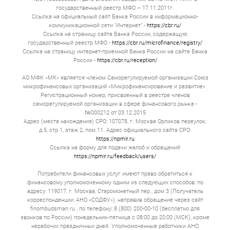
залог.
государственный реестр МФО – 17.11.2011г.
Как выбрать кредит для бизнеса
Ссылка на официальный сайт Банка России в информационно-
коммуникационной сети "Интернет" -
https://cbr.ru/
в Краснодаре?
Ссылка на страницу сайта Банка России, содержащую
государственный реестр МФО -
https://cbr.ru/microfinance/registry/
Ссылка на страницу интернет-приемной Банка России на сайте Банка
Выбор кредита кажется сложным. На самом деле,
России -
https://cbr.ru/reception/
достаточно последовательно пройти несколько шагов.
АО МФК «МК» является членом Саморегулируемой организации Союз
Определите потребность
микрофинансовых организаций «Микрофинансирование и развитие».
Сначала четко ответьте себе зачем вам кредит.
Регистрационный номер, присвоенный в реестре членов
Это может быть покупка станков, исполнение
саморегулируемой организации в сфере финансового рынка -
госконтракта. Рассчитайте точную сумму
№000212 от 03.12.2015
кредита, лучше с запасом. На какой срок вам
Адрес (места нахождения) СРО: 107078, г. Москва Орликов переулок,
нужен кредит. От этого зависит размер
д.5, стр.1, этаж 2, пом.11. Адрес официального сайта СРО:
ежемесячной нагрузки на бизнес. Четкие ответы
https://npmir.ru
сузят круг поиска, позволяют сравнивать
Ссылка на форму для подачи жалоб и обращений
предложения по кредитам.
https://npmir.ru/feedback/users/
Оцените свои возможности
Потребители финансовых услуг имеют право обратиться к
Теперь посмотрите на свой бизнес глазами
финансовому уполномоченному одним из следующих способов: по
кредитора. Учитываются параметры:
адресу: 119017, г. Москва, Старомонетный пер., дом 3 (Получатель
корреспонденции: АНО «СОДФУ»), направив обращение через сайт
➔ Возраст вашей фирмы. Многие банки
finombudsman.ru , по телефону: 8 (800) 200-00-10 (бесплатно для
одобряют кредиты предприятия, которым уже
звонков по России) понедельник-пятница с 08:00 до 20:00 (МСК), кроме
больше шести месяцев.
нерабочих праздничных дней. Уполномоченные работники АНО