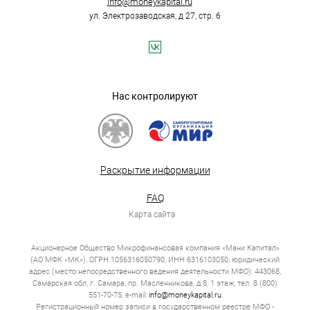
info@moneykapital.ru
процентов, способствует справедливых
ул. Электрозаводская, д 27, стр. 6
требований к займу.
Надзор, контроль со стороны государственных
органов гарантирует соблюдение
законодательства в сфере потребительского
кредитования, сбалансированной и
справедливой системы для всех участников.
Для кредита на 100 000 руб. надо тщательно изучить
Нас контролируют
все требования. Это поможет избежать
непредвиденных трудностей. При необходимости
моментальной поддержки подойдут микрокредиты.
Они станут доступными для тех, кто нуждается в
деньгах.
Раскрытие информации
Важно помнить, что мини займы имеют более высокие
процентные ставки. Для безработных граждан
разработаны программы, которые предоставляются
FAQ
через госуслуги. В любом случае, перед тем как берете
Карта сайта
займ тщательно оцените все плюсы и минусы, риски,
сколько денег потребуется на возврат.
Что учесть для займа на 100 000
Акционерное Общество Микрофинансовая компания «Мани Капитал»
(АО МФК «МК»), ОГРН 1056316050790, ИНН 6316103050, юридический
рублей?
адрес (место непосредственного ведения деятельности МФО): 443068,
Самарская обл, г. Самара, пр. Масленникова, д.8, 1 этаж, тел. 8 (800)
551-70-75, e-mail:
info@moneykapital.ru
Приняв решение учитывайте моменты, необходимые
Регистрационный номер записи в государственном реестре МФО -