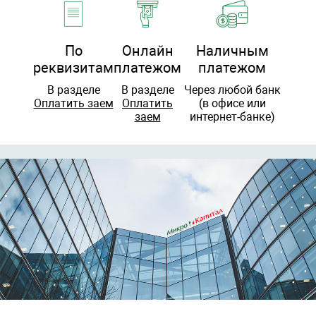
По
Онлайн
Наличным
реквизитам
платежом
платежом
В разделе
В разделе
Через любой банк
Оплатить заем
Оплатить
(в офисе или
заем
интернет-банке)