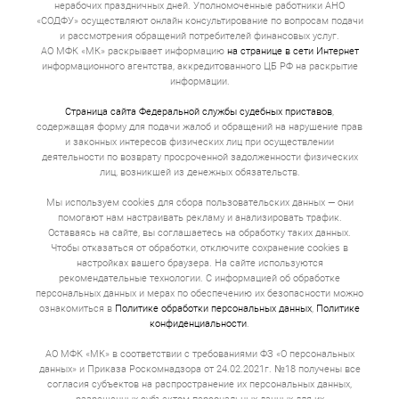
нерабочих праздничных дней. Уполномоченные работники АНО
Рассмотрите предложения по дебетовым картам,
«СОДФУ» осуществляют онлайн консультирование по вопросам подачи
которые связаны с вашим договором.
и рассмотрения обращений потребителей финансовых услуг.
Для меньших сумм или специфических нужд,
АО МФК «МК» раскрывает информацию
покупки автомобиля, изучите договор по
на странице в сети Интернет
микрозайму, автокредиту.
информационного агентства, аккредитованного ЦБ РФ на раскрытие
Некоторые предлагают специальные условия
информации.
для пенсионеров, других групп пользователей с
мгновенным переводом денег.
Страница сайта Федеральной службы судебных приставов
,
Учитывайте, что время согласования заявки
содержащая форму для подачи жалоб и обращений на нарушение прав
может занять от нескольких минут до 3-5 дней.
и законных интересов физических лиц при осуществлении
деятельности по возврату просроченной задолженности физических
Убедитесь, что все соответствует вашим требованиям,
лиц, возникшей из денежных обязательств.
условия не создадут чрезмерной нагрузки на бюджет в
будущем.
Мы используем cookies для сбора пользовательских данных — они
помогают нам настраивать рекламу и анализировать трафик.
Оставаясь на сайте, вы соглашаетесь на обработку таких данных.
Чтобы отказаться от обработки, отключите сохранение cookies в
настройках вашего браузера. На сайте используются
рекомендательные технологии. С информацией об обработке
персональных данных и мерах по обеспечению их безопасности можно
ознакомиться в
Политике обработки персональных данных
,
Политике
конфиденциальности
.
АО МФК «МК» в соответствии с требованиями ФЗ «О персональных
данных» и Приказа Роскомнадзора от 24.02.2021г. №18 получены все
согласия субъектов на распространение их персональных данных,