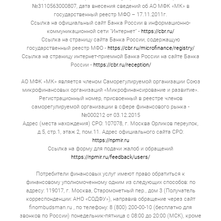
для обеспечения процесса.
№3110563000807, дата внесения сведений об АО МФК «МК» в
Подготовьте полный пакет документов, включая
государственный реестр МФО – 17.11.2011г.
справки о поступлениях и СНИЛС,
Ссылка на официальный сайт Банка России в информационно-
подтверждающие платёжеспособность.
коммуникационной сети "Интернет" -
https://cbr.ru/
Убедитесь в отсутствии просрочек в банковской
Ссылка на страницу сайта Банка России, содержащую
истории. Это станет препятствием для
государственный реестр МФО -
https://cbr.ru/microfinance/registry/
одобрения.
Ссылка на страницу интернет-приемной Банка России на сайте Банка
Доход должен быть достаточным для погашения
России -
https://cbr.ru/reception/
кредита, с учетом требований к максимальной
доле ежемесячной суммы от общего количества
АО МФК «МК» является членом Саморегулируемой организации Союз
денег.
микрофинансовых организаций «Микрофинансирование и развитие».
В случае суммы в 100 000 потребуется залог или
Регистрационный номер, присвоенный в реестре членов
поручители для уменьшения риска для банка.
саморегулируемой организации в сфере финансового рынка -
Изучите и сравните предложения различных
№000212 от 03.12.2015
банков, выбирая выгодные.
Адрес (места нахождения) СРО: 107078, г. Москва Орликов переулок,
Рассмотрите вариант страхования жизни,
д.5, стр.1, этаж 2, пом.11. Адрес официального сайта СРО:
здоровья на весь период.
https://npmir.ru
Перед подачей заявки на займ снизьте
существующую долговую нагрузку.
Ссылка на форму для подачи жалоб и обращений
Чётко определите и объясните цель получения
https://npmir.ru/feedback/users/
денег.
Потребители финансовых услуг имеют право обратиться к
Для зачисления займа на 100 000:
финансовому уполномоченному одним из следующих способов: по
адресу: 119017, г. Москва, Старомонетный пер., дом 3 (Получатель
Оформите электронную анкету, пройдите
корреспонденции: АНО «СОДФУ»), направив обращение через сайт
регистрацию в сервисе для ускорения.
finombudsman.ru , по телефону: 8 (800) 200-00-10 (бесплатно для
Настройте электронный кошелек для управления
звонков по России) понедельник-пятница с 08:00 до 20:00 (МСК), кроме
деньгами, осуществления переводов.