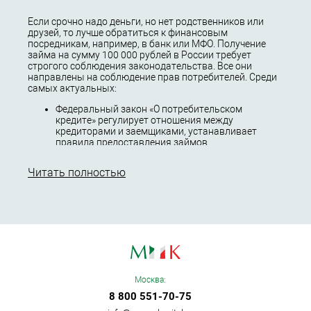
Если срочно надо деньги, но нет родственников или
друзей, то лучше обратиться к финансовым
посредникам, например, в банк или МФО. Получение
займа на сумму 100 000 рублей в России требует
строгого соблюдения законодательства. Все они
направлены на соблюдение прав потребителей. Среди
самых актуальных:
Федеральный закон «О потребительском
кредите» регулирует отношения между
кредиторами и заемщиками, устанавливает
правила предоставления займов.
Полная стоимость должна быть ясно
представлена, нужно рассчитать комиссии,
Читать полностью
чтобы принять насколько обосновано решение.
Показатель долговой нагрузки помогает оценить
платежеспособность, учесть текущий долг.
Страхование – обязательное условие. Это
необходимо для займа 100 000, обеспечения
соблюдение договоренностей между заемщиком
и кредитором.
Информирование обо всех аспектах, изменениях
по договору.
Отказ от займа на 100 000 должен быть доступен
Москва:
в течение установленного законом срока без
8 800 551-70-75
значительных потерь.
Регулирование ставок от чрезмерно высоких