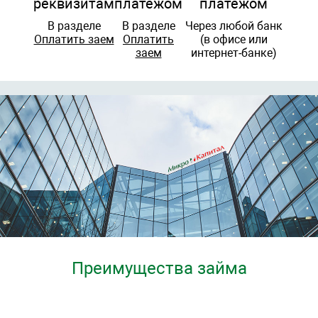
реквизитам
платежом
платежом
В разделе
В разделе
Через любой банк
Оплатить заем
Оплатить
(в офисе или
заем
интернет-банке)
Преимущества займа