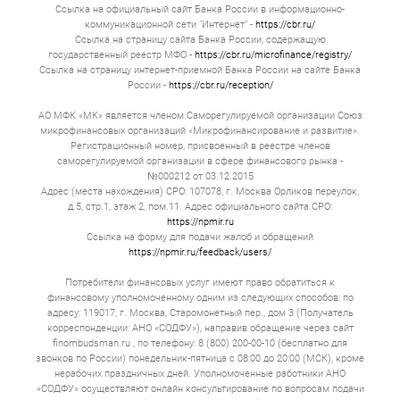
Ссылка на официальный сайт Банка России в информационно-
коммуникационной сети "Интернет" -
https://cbr.ru/
Ссылка на страницу сайта Банка России, содержащую
государственный реестр МФО -
https://cbr.ru/microfinance/registry/
Ссылка на страницу интернет-приемной Банка России на сайте Банка
России -
https://cbr.ru/reception/
АО МФК «МК» является членом Саморегулируемой организации Союз
микрофинансовых организаций «Микрофинансирование и развитие».
Регистрационный номер, присвоенный в реестре членов
саморегулируемой организации в сфере финансового рынка -
№000212 от 03.12.2015
Адрес (места нахождения) СРО: 107078, г. Москва Орликов переулок,
д.5, стр.1, этаж 2, пом.11. Адрес официального сайта СРО:
https://npmir.ru
Ссылка на форму для подачи жалоб и обращений
https://npmir.ru/feedback/users/
Потребители финансовых услуг имеют право обратиться к
финансовому уполномоченному одним из следующих способов: по
адресу: 119017, г. Москва, Старомонетный пер., дом 3 (Получатель
корреспонденции: АНО «СОДФУ»), направив обращение через сайт
finombudsman.ru , по телефону: 8 (800) 200-00-10 (бесплатно для
звонков по России) понедельник-пятница с 08:00 до 20:00 (МСК), кроме
нерабочих праздничных дней. Уполномоченные работники АНО
«СОДФУ» осуществляют онлайн консультирование по вопросам подачи