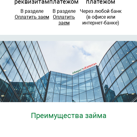
реквизитам
платежом
платежом
В разделе
В разделе
Через любой банк
Оплатить заем
Оплатить
(в офисе или
заем
интернет-банке)
Преимущества займа