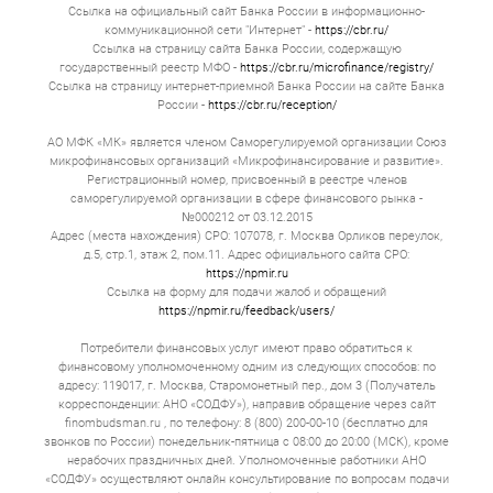
Ссылка на официальный сайт Банка России в информационно-
коммуникационной сети "Интернет" -
https://cbr.ru/
Ссылка на страницу сайта Банка России, содержащую
государственный реестр МФО -
https://cbr.ru/microfinance/registry/
Ссылка на страницу интернет-приемной Банка России на сайте Банка
России -
https://cbr.ru/reception/
АО МФК «МК» является членом Саморегулируемой организации Союз
микрофинансовых организаций «Микрофинансирование и развитие».
Регистрационный номер, присвоенный в реестре членов
саморегулируемой организации в сфере финансового рынка -
№000212 от 03.12.2015
Адрес (места нахождения) СРО: 107078, г. Москва Орликов переулок,
д.5, стр.1, этаж 2, пом.11. Адрес официального сайта СРО:
https://npmir.ru
Ссылка на форму для подачи жалоб и обращений
https://npmir.ru/feedback/users/
Потребители финансовых услуг имеют право обратиться к
финансовому уполномоченному одним из следующих способов: по
адресу: 119017, г. Москва, Старомонетный пер., дом 3 (Получатель
корреспонденции: АНО «СОДФУ»), направив обращение через сайт
finombudsman.ru , по телефону: 8 (800) 200-00-10 (бесплатно для
звонков по России) понедельник-пятница с 08:00 до 20:00 (МСК), кроме
нерабочих праздничных дней. Уполномоченные работники АНО
«СОДФУ» осуществляют онлайн консультирование по вопросам подачи