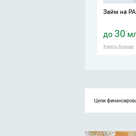
йм ПОД ЗАЛОГ
Займ на Р
ДВИЖИМОСТИ
15
30
о
млн. руб.
до
мл
ть больше
Узнать больше
Цели финансиров