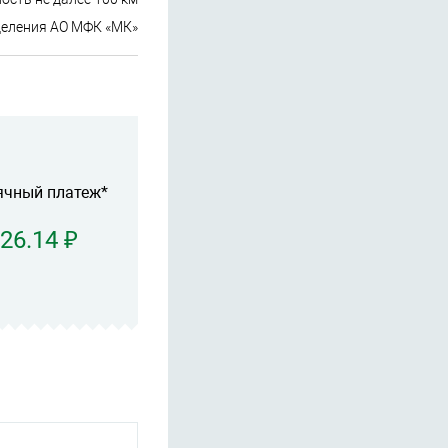
деления АО МФК «МК»
ячный платеж*
826.14 ₽