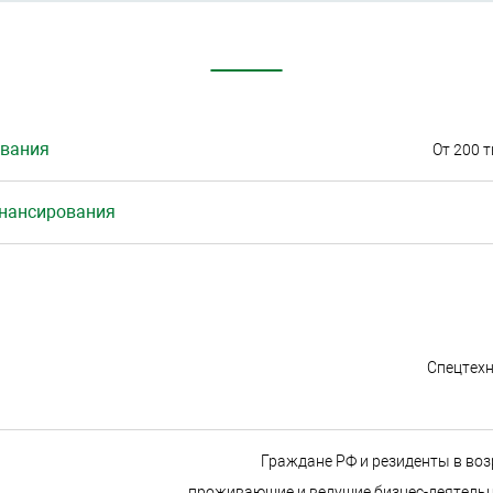
вания
От 200 т
инансирования
Спецтехн
Граждане РФ и резиденты в возр
проживающие и ведущие бизнес-деятельно