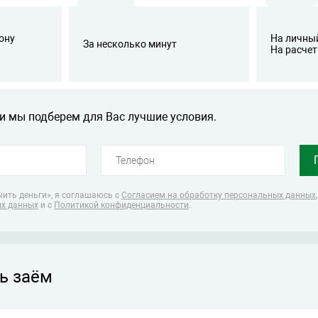
ону
На личный
За несколько минут
На расчет
и мы подберем для Вас лучшие условия.
ить деньги», я соглашаюсь
с
Согласием на обработку персональных данных
ых данных
и с
Политикой конфиденциальности
.
ь заём