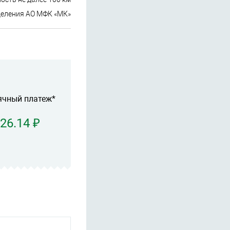
деления АО МФК «МК»
ячный платеж*
826.14 ₽