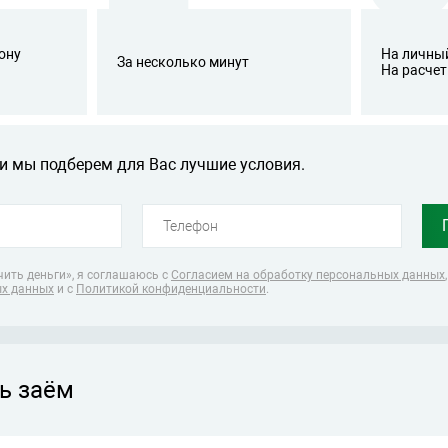
ону
На личный
За несколько минут
На расчет
и мы подберем для Вас лучшие условия.
ить деньги», я соглашаюсь
с
Согласием на обработку персональных данных
ых данных
и с
Политикой конфиденциальности
.
ь заём