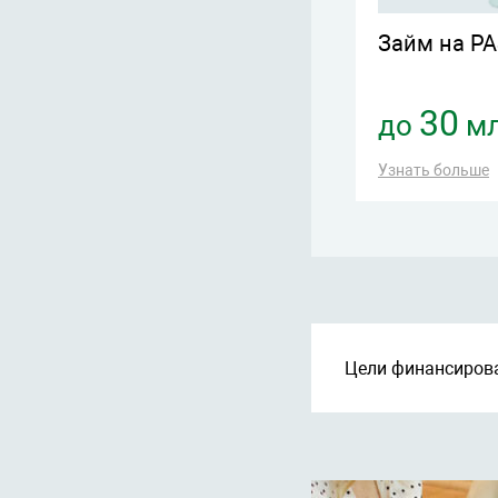
йм ПОД ЗАЛОГ
Займ на Р
ДВИЖИМОСТИ
15
30
о
млн. руб.
до
мл
ть больше
Узнать больше
Цели финансиров