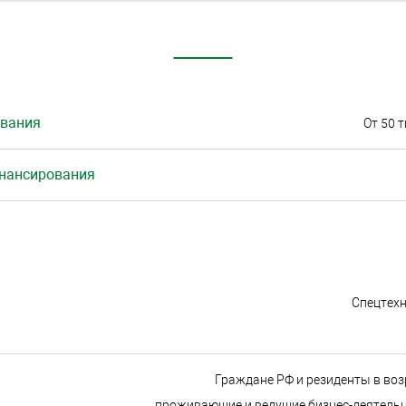
вания
От 50 т
инансирования
Спецтехн
Граждане РФ и резиденты в возр
проживающие и ведущие бизнес-деятельно