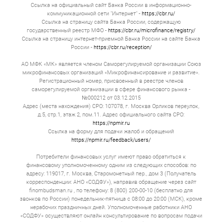
Ссылка на официальный сайт Банка России в информационно-
коммуникационной сети "Интернет" -
https://cbr.ru/
Ссылка на страницу сайта Банка России, содержащую
государственный реестр МФО -
https://cbr.ru/microfinance/registry/
Ссылка на страницу интернет-приемной Банка России на сайте Банка
России -
https://cbr.ru/reception/
АО МФК «МК» является членом Саморегулируемой организации Союз
микрофинансовых организаций «Микрофинансирование и развитие».
Регистрационный номер, присвоенный в реестре членов
саморегулируемой организации в сфере финансового рынка -
№000212 от 03.12.2015
Адрес (места нахождения) СРО: 107078, г. Москва Орликов переулок,
д.5, стр.1, этаж 2, пом.11. Адрес официального сайта СРО:
https://npmir.ru
Ссылка на форму для подачи жалоб и обращений
https://npmir.ru/feedback/users/
Потребители финансовых услуг имеют право обратиться к
финансовому уполномоченному одним из следующих способов: по
адресу: 119017, г. Москва, Старомонетный пер., дом 3 (Получатель
корреспонденции: АНО «СОДФУ»), направив обращение через сайт
finombudsman.ru , по телефону: 8 (800) 200-00-10 (бесплатно для
звонков по России) понедельник-пятница с 08:00 до 20:00 (МСК), кроме
нерабочих праздничных дней. Уполномоченные работники АНО
«СОДФУ» осуществляют онлайн консультирование по вопросам подачи