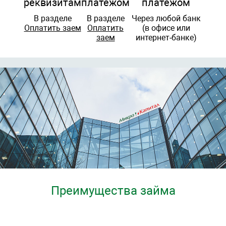
реквизитам
платежом
платежом
В разделе
В разделе
Через любой банк
Оплатить заем
Оплатить
(в офисе или
заем
интернет-банке)
Преимущества займа