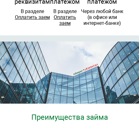
реквизитам
платежом
платежом
В разделе
В разделе
Через любой банк
Оплатить заем
Оплатить
(в офисе или
заем
интернет-банке)
Преимущества займа