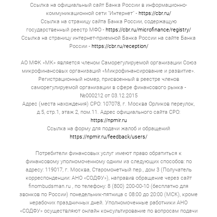
Ссылка на официальный сайт Банка России в информационно-
коммуникационной сети "Интернет" -
https://cbr.ru/
Ссылка на страницу сайта Банка России, содержащую
государственный реестр МФО -
https://cbr.ru/microfinance/registry/
Ссылка на страницу интернет-приемной Банка России на сайте Банка
России -
https://cbr.ru/reception/
АО МФК «МК» является членом Саморегулируемой организации Союз
микрофинансовых организаций «Микрофинансирование и развитие».
Регистрационный номер, присвоенный в реестре членов
саморегулируемой организации в сфере финансового рынка -
№000212 от 03.12.2015
Адрес (места нахождения) СРО: 107078, г. Москва Орликов переулок,
д.5, стр.1, этаж 2, пом.11. Адрес официального сайта СРО:
https://npmir.ru
Ссылка на форму для подачи жалоб и обращений
https://npmir.ru/feedback/users/
Потребители финансовых услуг имеют право обратиться к
финансовому уполномоченному одним из следующих способов: по
адресу: 119017, г. Москва, Старомонетный пер., дом 3 (Получатель
корреспонденции: АНО «СОДФУ»), направив обращение через сайт
finombudsman.ru , по телефону: 8 (800) 200-00-10 (бесплатно для
звонков по России) понедельник-пятница с 08:00 до 20:00 (МСК), кроме
нерабочих праздничных дней. Уполномоченные работники АНО
«СОДФУ» осуществляют онлайн консультирование по вопросам подачи