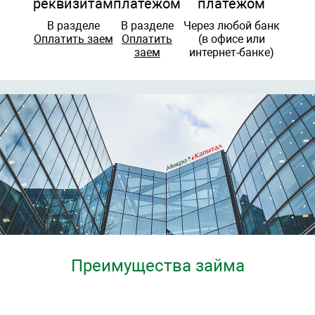
реквизитам
платежом
платежом
В разделе
В разделе
Через любой банк
Оплатить заем
Оплатить
(в офисе или
заем
интернет-банке)
Преимущества займа