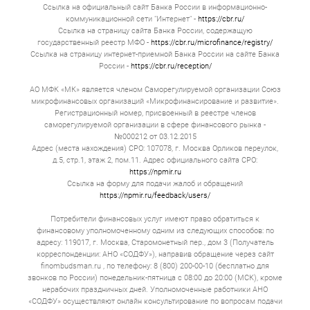
Ссылка на официальный сайт Банка России в информационно-
коммуникационной сети "Интернет" -
https://cbr.ru/
Ссылка на страницу сайта Банка России, содержащую
государственный реестр МФО -
https://cbr.ru/microfinance/registry/
Ссылка на страницу интернет-приемной Банка России на сайте Банка
России -
https://cbr.ru/reception/
АО МФК «МК» является членом Саморегулируемой организации Союз
микрофинансовых организаций «Микрофинансирование и развитие».
Регистрационный номер, присвоенный в реестре членов
саморегулируемой организации в сфере финансового рынка -
№000212 от 03.12.2015
Адрес (места нахождения) СРО: 107078, г. Москва Орликов переулок,
д.5, стр.1, этаж 2, пом.11. Адрес официального сайта СРО:
https://npmir.ru
Ссылка на форму для подачи жалоб и обращений
https://npmir.ru/feedback/users/
Потребители финансовых услуг имеют право обратиться к
финансовому уполномоченному одним из следующих способов: по
адресу: 119017, г. Москва, Старомонетный пер., дом 3 (Получатель
корреспонденции: АНО «СОДФУ»), направив обращение через сайт
finombudsman.ru , по телефону: 8 (800) 200-00-10 (бесплатно для
звонков по России) понедельник-пятница с 08:00 до 20:00 (МСК), кроме
нерабочих праздничных дней. Уполномоченные работники АНО
«СОДФУ» осуществляют онлайн консультирование по вопросам подачи