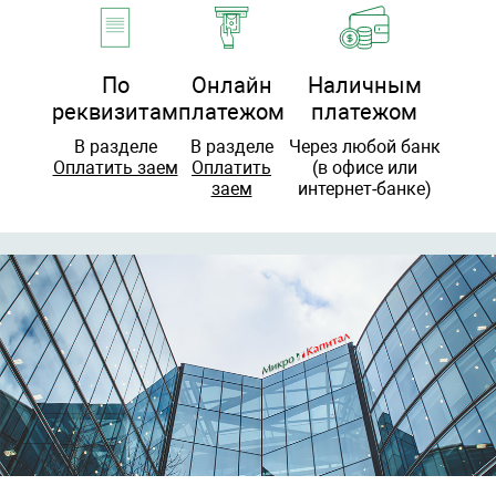
По
Онлайн
Наличным
реквизитам
платежом
платежом
В разделе
В разделе
Через любой банк
Оплатить заем
Оплатить
(в офисе или
заем
интернет-банке)