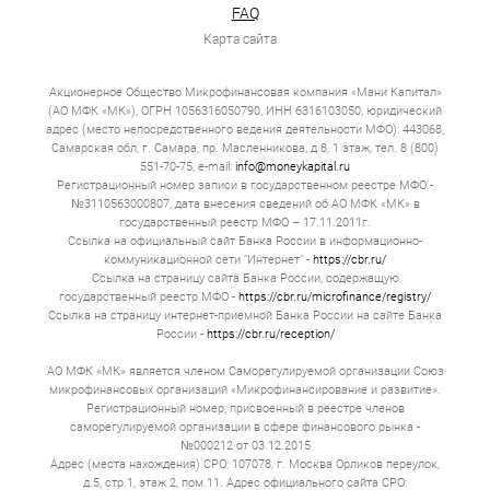
Проверка длится за 15 минут. Выдача полностью всей
FAQ
денежной суммы происходит мгновенно. Но за эту
Карта сайта
скорость всегда есть дополнительная плата.
Если вы хотите получить займ онлайн в Ижевске, то
Акционерное Общество Микрофинансовая компания «Мани Капитал»
прежде всего оцените вашу конкретную ситуацию. Если
(АО МФК «МК»), ОГРН 1056316050790, ИНН 6316103050, юридический
вам не хватает 10 000 до аванса — оформляйте
адрес (место непосредственного ведения деятельности МФО): 443068,
микрозайм и отдавайте деньги через 14 д. Если вам
необходимо полмиллиона на модернизацию цеха —
Самарская обл, г. Самара, пр. Масленникова, д.8, 1 этаж, тел. 8 (800)
обращайтесь к нам.
551-70-75, e-mail:
info@moneykapital.ru
Регистрационный номер записи в государственном реестре МФО -
Типы онлайн займов в Ижевске
№3110563000807, дата внесения сведений об АО МФК «МК» в
государственный реестр МФО – 17.11.2011г.
Ссылка на официальный сайт Банка России в информационно-
Весь рынок онлайн‑займов удобно разделить на три
коммуникационной сети "Интернет" -
https://cbr.ru/
категории.
Ссылка на страницу сайта Банка России, содержащую
государственный реестр МФО -
Классические микрозаймы
https://cbr.ru/microfinance/registry/
Ссылка на страницу интернет-приемной Банка России на сайте Банка
Суммы — от 1 000 до 30 000 рублей. Сроки — от 7
России -
https://cbr.ru/reception/
до 30 д. Целевая аудитория — люди, которым не
хватает денег на бытовые нужды, студенты,
АО МФК «МК» является членом Саморегулируемой организации Союз
пенсионеры. МФО, которые предоставляют такие
микрофинансовых организаций «Микрофинансирование и развитие».
микрозаймы, зарабатывают на скорости,
Регистрационный номер, присвоенный в реестре членов
доступности.
саморегулируемой организации в сфере финансового рынка -
№000212 от 03.12.2015
Рассрочка
Адрес (места нахождения) СРО: 107078, г. Москва Орликов переулок,
д.5, стр.1, этаж 2, пом.11. Адрес официального сайта СРО:
Суммы — от 10 000 до 100 000 рублей. Срок от 3