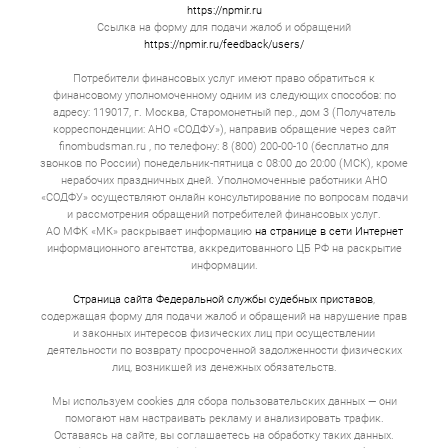
мес. до 1 г. Фиксированный график. Ежемесячно
https://npmir.ru
вы вносите одну и ту же сумму денег, и
Ссылка на форму для подачи жалоб и обращений
задолженность по займу постепенно тает.
https://npmir.ru/feedback/users/
Психологически это гораздо комфортнее.
Потребители финансовых услуг имеют право обратиться к
Займы с обеспечением
финансовому уполномоченному одним из следующих способов: по
адресу: 119017, г. Москва, Старомонетный пер., дом 3 (Получатель
Сумма может достигать 30 000 000. Срок — от 1
корреспонденции: АНО «СОДФУ»), направив обращение через сайт
до 5 лет. Гарантией выступает имущество.
finombudsman.ru , по телефону: 8 (800) 200-00-10 (бесплатно для
Ставка по займу адекватная, потому что
звонков по России) понедельник-пятница с 08:00 до 20:00 (МСК), кроме
кредитор снижает свои риски за счет полученной
нерабочих праздничных дней. Уполномоченные работники АНО
гарантии. Проценты сопоставимы с
«СОДФУ» осуществляют онлайн консультирование по вопросам подачи
банковскими, а иногда и ниже.
и рассмотрения обращений потребителей финансовых услуг.
Как взять займ онлайн в
АО МФК «МК» раскрывает информацию
на странице в сети Интернет
информационного агентства, аккредитованного ЦБ РФ на раскрытие
Ижевске?
информации.
Страница сайта Федеральной службы судебных приставов
,
Выбор продукта. Большинство людей ищут
содержащая форму для подачи жалоб и обращений на нарушение прав
деньги под самый низкий процент. Это
и законных интересов физических лиц при осуществлении
неправильно. Это имеет значение, но вторичное.
Первична цель. Если вам нужно 20 000 на 3
деятельности по возврату просроченной задолженности физических
недели до зарплаты, то вам не нужен кредит под
лиц, возникшей из денежных обязательств.
залог квартиры. Если вы открываете
автомастерскую и вам не хватает миллиона на
Мы используем cookies для сбора пользовательских данных — они
покупку подъемников, то не стоит брать
помогают нам настраивать рекламу и анализировать трафик.
микрозайм под 0% на первый месяц. Через 30 дн.
Оставаясь на сайте, вы соглашаетесь на обработку таких данных.
вы будете вынуждены отдать всю сумму займа с