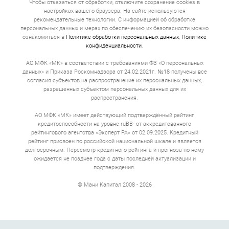
Чтобы отказаться от обработки, отключите сохранение cookies в
огромной надбавкой.
настройках вашего браузера. На сайте используются
Договор. В законе прописано требование, что
рекомендательные технологии. С информацией об обработке
полная стоимость кредита указывается
персональных данных и мерах по обеспечению их безопасности можно
понятным шрифтом в правом верхнем углу
ознакомиться в
Политике обработки персональных данных
,
Политике
первой страницы. Это главная цифра договора
конфиденциальности
.
займа, которая включает все: проценты,
комиссии, страхование.
АО МФК «МК» в соответствии с требованиями ФЗ «О персональных
Получение денег. Деньги приходят в течение
данных» и Приказа Роскомнадзора от 24.02.2021г. №18 получены все
нескольких минут, иногда секунд. Если вы
согласия субъектов на распространение их персональных данных,
оформляете займ на развитие бизнеса или
приобретение оборудования, то перевод может
разрешенных субъектом персональных данных для их
идти по межбанковским каналам до 3 рабочих
распространения.
дней. Можно получить наличные деньги в офисе.
АО МФК «МК» имеет действующий подтверждённый рейтинг
Полная стоимость кредита
кредитоспособности на уровне ruBB- от аккредитованного
рейтингового агентства «Эксперт РА» от 02.09.2025. Кредитный
онлайн
рейтинг присвоен по российской национальной шкале и является
долгосрочным. Пересмотр кредитного рейтинга и прогноза по нему
Ставка 0,8% в день выглядит безобидно. Умножьте на
ожидается не позднее года с даты последней актуализации и
365 дней — получите 292% годовых. Это не запугивание,
подтверждения.
а математика. 10 000 рублей на 20 дней под такой
процент превращаются в 11 600. То есть 1500 руб. за
© Мани Капитал 2008 - 2026
три недели.
Если сумма кредита от 500 000 до 30 000 000, а срок
несколько лет, то переплата обычно 30–50% годовых.
Это все еще выше банковской, но не 292. За эти деньги