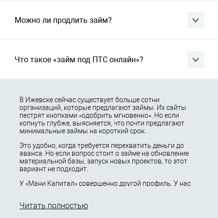
Можно ли продлить займ?
Что такое «займ под ПТС онлайн»?
В Ижевске сейчас существует больше сотни
организаций, которые предлагают займы. Их сайты
пестрят кнопками «одобрить мгновенно». Но если
копнуть глубже, выясняется, что почти предлагают
минимальные займы на короткий срок.
Это удобно, когда требуется перехватить деньги до
аванса. Но если вопрос стоит о займе на обновление
материальной базы, запуск новых проектов, то этот
вариант не подходит.
У «Мани Капитал» совершенно другой профиль. У нас
не выдаются займы «до зарплаты», мы не практикуем
шаблонные скоринговые модели.
Читать полностью
Максимальная сумма кредитования достигает 30 000