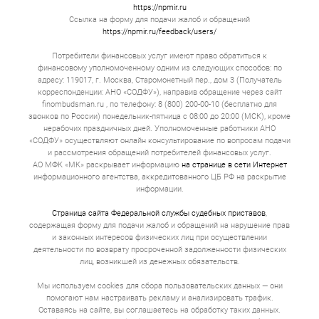
мес. до 1 г. Фиксированный график. Ежемесячно
https://npmir.ru
вы вносите одну и ту же сумму денег, и
Ссылка на форму для подачи жалоб и обращений
задолженность по займу постепенно тает.
https://npmir.ru/feedback/users/
Психологически это гораздо комфортнее.
Потребители финансовых услуг имеют право обратиться к
Займы с обеспечением
финансовому уполномоченному одним из следующих способов: по
адресу: 119017, г. Москва, Старомонетный пер., дом 3 (Получатель
Сумма может достигать 30 000 000. Срок — от 1
корреспонденции: АНО «СОДФУ»), направив обращение через сайт
до 5 лет. Гарантией выступает имущество.
finombudsman.ru , по телефону: 8 (800) 200-00-10 (бесплатно для
Ставка по займу адекватная, потому что
звонков по России) понедельник-пятница с 08:00 до 20:00 (МСК), кроме
кредитор снижает свои риски за счет полученной
нерабочих праздничных дней. Уполномоченные работники АНО
гарантии. Проценты сопоставимы с
«СОДФУ» осуществляют онлайн консультирование по вопросам подачи
банковскими, а иногда и ниже.
и рассмотрения обращений потребителей финансовых услуг.
Как взять займ онлайн в
АО МФК «МК» раскрывает информацию
на странице в сети Интернет
информационного агентства, аккредитованного ЦБ РФ на раскрытие
Копейске?
информации.
Страница сайта Федеральной службы судебных приставов
,
Выбор продукта. Большинство людей ищут
содержащая форму для подачи жалоб и обращений на нарушение прав
деньги под самый низкий процент. Это
и законных интересов физических лиц при осуществлении
неправильно. Это имеет значение, но вторичное.
Первична цель. Если вам нужно 20 000 на 3
деятельности по возврату просроченной задолженности физических
недели до зарплаты, то вам не нужен кредит под
лиц, возникшей из денежных обязательств.
залог квартиры. Если вы открываете
автомастерскую и вам не хватает миллиона на
Мы используем cookies для сбора пользовательских данных — они
покупку подъемников, то не стоит брать
помогают нам настраивать рекламу и анализировать трафик.
микрозайм под 0% на первый месяц. Через 30 дн.
Оставаясь на сайте, вы соглашаетесь на обработку таких данных.
вы будете вынуждены отдать всю сумму займа с