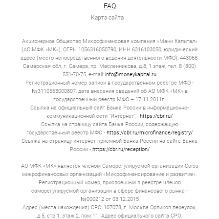
Проверка длится за 15 минут. Выдача полностью всей
FAQ
денежной суммы происходит мгновенно. Но за эту
Карта сайта
скорость всегда есть дополнительная плата.
Если вы хотите получить займ онлайн в Копейске, то
Акционерное Общество Микрофинансовая компания «Мани Капитал»
прежде всего оцените вашу конкретную ситуацию. Если
(АО МФК «МК»), ОГРН 1056316050790, ИНН 6316103050, юридический
вам не хватает 10 000 до аванса — оформляйте
адрес (место непосредственного ведения деятельности МФО): 443068,
микрозайм и отдавайте деньги через 14 д. Если вам
необходимо полмиллиона на модернизацию цеха —
Самарская обл, г. Самара, пр. Масленникова, д.8, 1 этаж, тел. 8 (800)
обращайтесь к нам.
551-70-75, e-mail:
info@moneykapital.ru
Регистрационный номер записи в государственном реестре МФО -
Типы онлайн займов в Копейске
№3110563000807, дата внесения сведений об АО МФК «МК» в
государственный реестр МФО – 17.11.2011г.
Ссылка на официальный сайт Банка России в информационно-
Весь рынок онлайн‑займов удобно разделить на три
коммуникационной сети "Интернет" -
https://cbr.ru/
категории.
Ссылка на страницу сайта Банка России, содержащую
государственный реестр МФО -
Классические микрозаймы
https://cbr.ru/microfinance/registry/
Ссылка на страницу интернет-приемной Банка России на сайте Банка
Суммы — от 1 000 до 30 000 рублей. Сроки — от 7
России -
https://cbr.ru/reception/
до 30 д. Целевая аудитория — люди, которым не
хватает денег на бытовые нужды, студенты,
АО МФК «МК» является членом Саморегулируемой организации Союз
пенсионеры. МФО, которые предоставляют такие
микрофинансовых организаций «Микрофинансирование и развитие».
микрозаймы, зарабатывают на скорости,
Регистрационный номер, присвоенный в реестре членов
доступности.
саморегулируемой организации в сфере финансового рынка -
№000212 от 03.12.2015
Рассрочка
Адрес (места нахождения) СРО: 107078, г. Москва Орликов переулок,
д.5, стр.1, этаж 2, пом.11. Адрес официального сайта СРО:
Суммы — от 10 000 до 100 000 рублей. Срок от 3