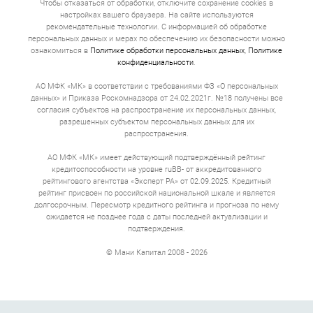
Чтобы отказаться от обработки, отключите сохранение cookies в
огромной надбавкой.
настройках вашего браузера. На сайте используются
Договор. В законе прописано требование, что
рекомендательные технологии. С информацией об обработке
полная стоимость кредита указывается
персональных данных и мерах по обеспечению их безопасности можно
понятным шрифтом в правом верхнем углу
ознакомиться в
Политике обработки персональных данных
,
Политике
первой страницы. Это главная цифра договора
конфиденциальности
.
займа, которая включает все: проценты,
комиссии, страхование.
АО МФК «МК» в соответствии с требованиями ФЗ «О персональных
Получение денег. Деньги приходят в течение
данных» и Приказа Роскомнадзора от 24.02.2021г. №18 получены все
нескольких минут, иногда секунд. Если вы
согласия субъектов на распространение их персональных данных,
оформляете займ на развитие бизнеса или
приобретение оборудования, то перевод может
разрешенных субъектом персональных данных для их
идти по межбанковским каналам до 3 рабочих
распространения.
дней. Можно получить наличные деньги в офисе.
АО МФК «МК» имеет действующий подтверждённый рейтинг
Полная стоимость кредита
кредитоспособности на уровне ruBB- от аккредитованного
рейтингового агентства «Эксперт РА» от 02.09.2025. Кредитный
онлайн
рейтинг присвоен по российской национальной шкале и является
долгосрочным. Пересмотр кредитного рейтинга и прогноза по нему
Ставка 0,8% в день выглядит безобидно. Умножьте на
ожидается не позднее года с даты последней актуализации и
365 дней — получите 292% годовых. Это не запугивание,
подтверждения.
а математика. 10 000 рублей на 20 дней под такой
процент превращаются в 11 600. То есть 1500 руб. за
© Мани Капитал 2008 - 2026
три недели.
Если сумма кредита от 500 000 до 30 000 000, а срок
несколько лет, то переплата обычно 30–50% годовых.
Это все еще выше банковской, но не 292. За эти деньги