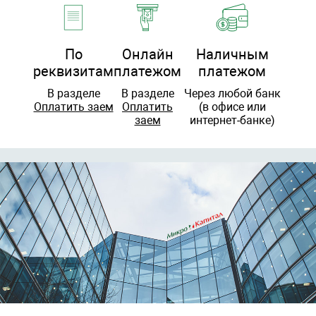
По
Онлайн
Наличным
реквизитам
платежом
платежом
В разделе
В разделе
Через любой банк
Оплатить заем
Оплатить
(в офисе или
заем
интернет-банке)