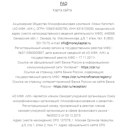
Проверка длится за 15 минут. Выдача полностью всей
FAQ
денежной суммы происходит мгновенно. Но за эту
Карта сайта
скорость всегда есть дополнительная плата.
Если вы хотите получить займ онлайн в Перми, то
Акционерное Общество Микрофинансовая компания «Мани Капитал»
прежде всего оцените вашу конкретную ситуацию. Если
(АО МФК «МК»), ОГРН 1056316050790, ИНН 6316103050, юридический
вам не хватает 10 000 до аванса — оформляйте
адрес (место непосредственного ведения деятельности МФО): 443068,
микрозайм и отдавайте деньги через 14 д. Если вам
необходимо полмиллиона на модернизацию цеха —
Самарская обл, г. Самара, пр. Масленникова, д.8, 1 этаж, тел. 8 (800)
обращайтесь к нам.
551-70-75, e-mail:
info@moneykapital.ru
Регистрационный номер записи в государственном реестре МФО -
Типы онлайн займов в Перми
№3110563000807, дата внесения сведений об АО МФК «МК» в
государственный реестр МФО – 17.11.2011г.
Ссылка на официальный сайт Банка России в информационно-
Весь рынок онлайн‑займов удобно разделить на три
коммуникационной сети "Интернет" -
https://cbr.ru/
категории.
Ссылка на страницу сайта Банка России, содержащую
государственный реестр МФО -
Классические микрозаймы
https://cbr.ru/microfinance/registry/
Ссылка на страницу интернет-приемной Банка России на сайте Банка
Суммы — от 1 000 до 30 000 рублей. Сроки — от 7
России -
https://cbr.ru/reception/
до 30 д. Целевая аудитория — люди, которым не
хватает денег на бытовые нужды, студенты,
АО МФК «МК» является членом Саморегулируемой организации Союз
пенсионеры. МФО, которые предоставляют такие
микрофинансовых организаций «Микрофинансирование и развитие».
микрозаймы, зарабатывают на скорости,
Регистрационный номер, присвоенный в реестре членов
доступности.
саморегулируемой организации в сфере финансового рынка -
№000212 от 03.12.2015
Рассрочка
Адрес (места нахождения) СРО: 107078, г. Москва Орликов переулок,
д.5, стр.1, этаж 2, пом.11. Адрес официального сайта СРО:
Суммы — от 10 000 до 100 000 рублей. Срок от 3