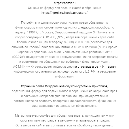
мес. до 1 г. Фиксированный график. Ежемесячно
https://npmir.ru
вы вносите одну и ту же сумму денег, и
Ссылка на форму для подачи жалоб и обращений
задолженность по займу постепенно тает.
https://npmir.ru/feedback/users/
Психологически это гораздо комфортнее.
Потребители финансовых услуг имеют право обратиться к
Займы с обеспечением
финансовому уполномоченному одним из следующих способов: по
адресу: 119017, г. Москва, Старомонетный пер., дом 3 (Получатель
Сумма может достигать 30 000 000. Срок — от 1
корреспонденции: АНО «СОДФУ»), направив обращение через сайт
до 5 лет. Гарантией выступает имущество.
finombudsman.ru , по телефону: 8 (800) 200-00-10 (бесплатно для
Ставка по займу адекватная, потому что
звонков по России) понедельник-пятница с 08:00 до 20:00 (МСК), кроме
кредитор снижает свои риски за счет полученной
нерабочих праздничных дней. Уполномоченные работники АНО
гарантии. Проценты сопоставимы с
«СОДФУ» осуществляют онлайн консультирование по вопросам подачи
банковскими, а иногда и ниже.
и рассмотрения обращений потребителей финансовых услуг.
Как взять займ онлайн в Перми?
АО МФК «МК» раскрывает информацию
на странице в сети Интернет
информационного агентства, аккредитованного ЦБ РФ на раскрытие
информации.
Выбор продукта. Большинство людей ищут
деньги под самый низкий процент. Это
Страница сайта Федеральной службы судебных приставов
,
неправильно. Это имеет значение, но вторичное.
содержащая форму для подачи жалоб и обращений на нарушение прав
Первична цель. Если вам нужно 20 000 на 3
и законных интересов физических лиц при осуществлении
недели до зарплаты, то вам не нужен кредит под
деятельности по возврату просроченной задолженности физических
залог квартиры. Если вы открываете
автомастерскую и вам не хватает миллиона на
лиц, возникшей из денежных обязательств.
покупку подъемников, то не стоит брать
микрозайм под 0% на первый месяц. Через 30 дн.
Мы используем cookies для сбора пользовательских данных — они
вы будете вынуждены отдать всю сумму займа с
помогают нам настраивать рекламу и анализировать трафик.
огромной надбавкой.
Оставаясь на сайте, вы соглашаетесь на обработку таких данных.