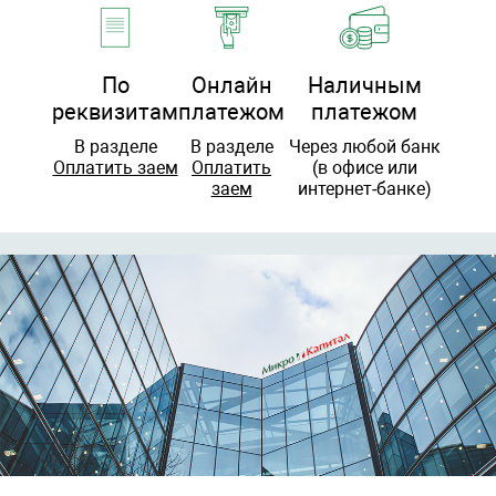
По
Онлайн
Наличным
реквизитам
платежом
платежом
В разделе
В разделе
Через любой банк
Оплатить заем
Оплатить
(в офисе или
заем
интернет-банке)