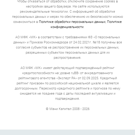
Договор. В законе прописано требование, что
Чтобы отказаться от обработки, отключите сохранение cookies в
полная стоимость кредита указывается
настройках вашего браузера. На сайте используются
понятным шрифтом в правом верхнем углу
рекомендательные технологии. С информацией об обработке
первой страницы. Это главная цифра договора
персональных данных и мерах по обеспечению их безопасности можно
займа, которая включает все: проценты,
ознакомиться в
Политике обработки персональных данных
,
Политике
комиссии, страхование.
конфиденциальности
.
Получение денег. Деньги приходят в течение
нескольких минут, иногда секунд. Если вы
АО МФК «МК» в соответствии с требованиями ФЗ «О персональных
оформляете займ на развитие бизнеса или
данных» и Приказа Роскомнадзора от 24.02.2021г. №18 получены все
приобретение оборудования, то перевод может
согласия субъектов на распространение их персональных данных,
идти по межбанковским каналам до 3 рабочих
разрешенных субъектом персональных данных для их
дней. Можно получить наличные деньги в офисе.
распространения.
Полная стоимость кредита
АО МФК «МК» имеет действующий подтверждённый рейтинг
онлайн
кредитоспособности на уровне ruBB- от аккредитованного
рейтингового агентства «Эксперт РА» от 02.09.2025. Кредитный
рейтинг присвоен по российской национальной шкале и является
Ставка 0,8% в день выглядит безобидно. Умножьте на
долгосрочным. Пересмотр кредитного рейтинга и прогноза по нему
365 дней — получите 292% годовых. Это не запугивание,
ожидается не позднее года с даты последней актуализации и
а математика. 10 000 рублей на 20 дней под такой
процент превращаются в 11 600. То есть 1500 руб. за
подтверждения.
три недели.
© Мани Капитал 2008 - 2026
Если сумма кредита от 500 000 до 30 000 000, а срок
несколько лет, то переплата обычно 30–50% годовых.
Это все еще выше банковской, но не 292. За эти деньги
вы получаете скорость, лояльность к кредитной
истории.