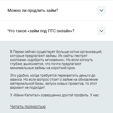
Можно ли продлить займ?
Что такое «займ под ПТС онлайн»?
В Перми сейчас существует больше сотни организаций,
которые предлагают займы. Их сайты пестрят
кнопками «одобрить мгновенно». Но если копнуть
глубже, выясняется, что почти предлагают
минимальные займы на короткий срок.
Это удобно, когда требуется перехватить деньги до
аванса. Но если вопрос стоит о займе на обновление
материальной базы, запуск новых проектов, то этот
вариант не подходит.
У «Мани Капитал» совершенно другой профиль. У нас
не выдаются займы «до зарплаты», мы не практикуем
шаблонные скоринговые модели.
Читать полностью
Максимальная сумма кредитования достигает 30 000