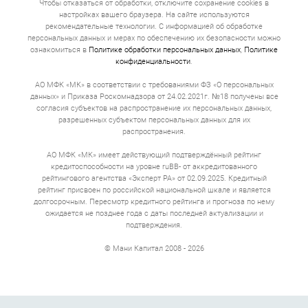
Чтобы отказаться от обработки, отключите сохранение cookies в
огромной надбавкой.
настройках вашего браузера. На сайте используются
Договор. В законе прописано требование, что
рекомендательные технологии. С информацией об обработке
полная стоимость кредита указывается
персональных данных и мерах по обеспечению их безопасности можно
понятным шрифтом в правом верхнем углу
ознакомиться в
Политике обработки персональных данных
,
Политике
первой страницы. Это главная цифра договора
конфиденциальности
.
займа, которая включает все: проценты,
комиссии, страхование.
АО МФК «МК» в соответствии с требованиями ФЗ «О персональных
Получение денег. Деньги приходят в течение
данных» и Приказа Роскомнадзора от 24.02.2021г. №18 получены все
нескольких минут, иногда секунд. Если вы
согласия субъектов на распространение их персональных данных,
оформляете займ на развитие бизнеса или
приобретение оборудования, то перевод может
разрешенных субъектом персональных данных для их
идти по межбанковским каналам до 3 рабочих
распространения.
дней. Можно получить наличные деньги в офисе.
АО МФК «МК» имеет действующий подтверждённый рейтинг
Полная стоимость кредита
кредитоспособности на уровне ruBB- от аккредитованного
рейтингового агентства «Эксперт РА» от 02.09.2025. Кредитный
онлайн
рейтинг присвоен по российской национальной шкале и является
долгосрочным. Пересмотр кредитного рейтинга и прогноза по нему
Ставка 0,8% в день выглядит безобидно. Умножьте на
ожидается не позднее года с даты последней актуализации и
365 дней — получите 292% годовых. Это не запугивание,
подтверждения.
а математика. 10 000 рублей на 20 дней под такой
процент превращаются в 11 600. То есть 1500 руб. за
© Мани Капитал 2008 - 2026
три недели.
Если сумма кредита от 500 000 до 30 000 000, а срок
несколько лет, то переплата обычно 30–50% годовых.
Это все еще выше банковской, но не 292. За эти деньги