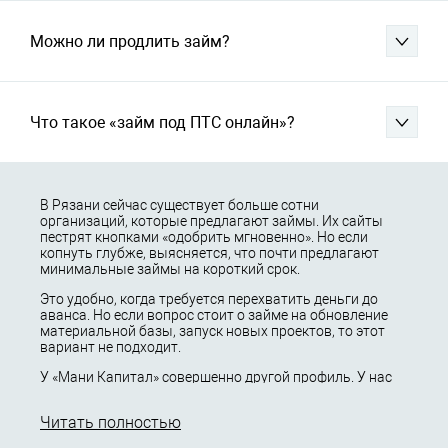
Можно ли продлить займ?
Что такое «займ под ПТС онлайн»?
В Рязани сейчас существует больше сотни
организаций, которые предлагают займы. Их сайты
пестрят кнопками «одобрить мгновенно». Но если
копнуть глубже, выясняется, что почти предлагают
минимальные займы на короткий срок.
Это удобно, когда требуется перехватить деньги до
аванса. Но если вопрос стоит о займе на обновление
материальной базы, запуск новых проектов, то этот
вариант не подходит.
У «Мани Капитал» совершенно другой профиль. У нас
не выдаются займы «до зарплаты», мы не практикуем
шаблонные скоринговые модели.
Читать полностью
Максимальная сумма кредитования достигает 30 000