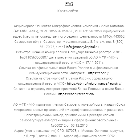
Проверка длится за 15 минут. Выдача полностью всей
FAQ
денежной суммы происходит мгновенно. Но за эту
Карта сайта
скорость всегда есть дополнительная плата.
Если вы хотите получить займ онлайн в Рязани, то
Акционерное Общество Микрофинансовая компания «Мани Капитал»
прежде всего оцените вашу конкретную ситуацию. Если
(АО МФК «МК»), ОГРН 1056316050790, ИНН 6316103050, юридический
вам не хватает 10 000 до аванса — оформляйте
адрес (место непосредственного ведения деятельности МФО): 443068,
микрозайм и отдавайте деньги через 14 д. Если вам
необходимо полмиллиона на модернизацию цеха —
Самарская обл, г. Самара, пр. Масленникова, д.8, 1 этаж, тел. 8 (800)
обращайтесь к нам.
551-70-75, e-mail:
info@moneykapital.ru
Регистрационный номер записи в государственном реестре МФО -
Типы онлайн займов в Рязани
№3110563000807, дата внесения сведений об АО МФК «МК» в
государственный реестр МФО – 17.11.2011г.
Ссылка на официальный сайт Банка России в информационно-
Весь рынок онлайн‑займов удобно разделить на три
коммуникационной сети "Интернет" -
https://cbr.ru/
категории.
Ссылка на страницу сайта Банка России, содержащую
государственный реестр МФО -
Классические микрозаймы
https://cbr.ru/microfinance/registry/
Ссылка на страницу интернет-приемной Банка России на сайте Банка
Суммы — от 1 000 до 30 000 рублей. Сроки — от 7
России -
https://cbr.ru/reception/
до 30 д. Целевая аудитория — люди, которым не
хватает денег на бытовые нужды, студенты,
АО МФК «МК» является членом Саморегулируемой организации Союз
пенсионеры. МФО, которые предоставляют такие
микрофинансовых организаций «Микрофинансирование и развитие».
микрозаймы, зарабатывают на скорости,
Регистрационный номер, присвоенный в реестре членов
доступности.
саморегулируемой организации в сфере финансового рынка -
№000212 от 03.12.2015
Рассрочка
Адрес (места нахождения) СРО: 107078, г. Москва Орликов переулок,
д.5, стр.1, этаж 2, пом.11. Адрес официального сайта СРО:
Суммы — от 10 000 до 100 000 рублей. Срок от 3