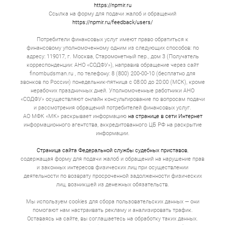
мес. до 1 г. Фиксированный график. Ежемесячно
https://npmir.ru
вы вносите одну и ту же сумму денег, и
Ссылка на форму для подачи жалоб и обращений
задолженность по займу постепенно тает.
https://npmir.ru/feedback/users/
Психологически это гораздо комфортнее.
Потребители финансовых услуг имеют право обратиться к
Займы с обеспечением
финансовому уполномоченному одним из следующих способов: по
адресу: 119017, г. Москва, Старомонетный пер., дом 3 (Получатель
Сумма может достигать 30 000 000. Срок — от 1
корреспонденции: АНО «СОДФУ»), направив обращение через сайт
до 5 лет. Гарантией выступает имущество.
finombudsman.ru , по телефону: 8 (800) 200-00-10 (бесплатно для
Ставка по займу адекватная, потому что
звонков по России) понедельник-пятница с 08:00 до 20:00 (МСК), кроме
кредитор снижает свои риски за счет полученной
нерабочих праздничных дней. Уполномоченные работники АНО
гарантии. Проценты сопоставимы с
«СОДФУ» осуществляют онлайн консультирование по вопросам подачи
банковскими, а иногда и ниже.
и рассмотрения обращений потребителей финансовых услуг.
Как взять займ онлайн в
АО МФК «МК» раскрывает информацию
на странице в сети Интернет
информационного агентства, аккредитованного ЦБ РФ на раскрытие
Рязани?
информации.
Страница сайта Федеральной службы судебных приставов
,
Выбор продукта. Большинство людей ищут
содержащая форму для подачи жалоб и обращений на нарушение прав
деньги под самый низкий процент. Это
и законных интересов физических лиц при осуществлении
неправильно. Это имеет значение, но вторичное.
Первична цель. Если вам нужно 20 000 на 3
деятельности по возврату просроченной задолженности физических
недели до зарплаты, то вам не нужен кредит под
лиц, возникшей из денежных обязательств.
залог квартиры. Если вы открываете
автомастерскую и вам не хватает миллиона на
Мы используем cookies для сбора пользовательских данных — они
покупку подъемников, то не стоит брать
помогают нам настраивать рекламу и анализировать трафик.
микрозайм под 0% на первый месяц. Через 30 дн.
Оставаясь на сайте, вы соглашаетесь на обработку таких данных.
вы будете вынуждены отдать всю сумму займа с