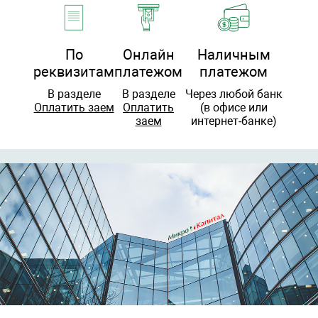
По
Онлайн
Наличным
реквизитам
платежом
платежом
В разделе
В разделе
Через любой банк
Оплатить заем
Оплатить
(в офисе или
заем
интернет-банке)