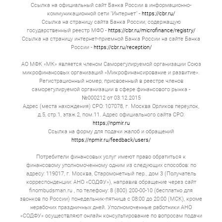
Ссылка на официальный сайт Банка России в информационно-
коммуникационной сети "Интернет" -
https://cbr.ru/
Ссылка на страницу сайта Банка России, содержащую
государственный реестр МФО -
https://cbr.ru/microfinance/registry/
Ссылка на страницу интернет-приемной Банка России на сайте Банка
России -
https://cbr.ru/reception/
АО МФК «МК» является членом Саморегулируемой организации Союз
микрофинансовых организаций «Микрофинансирование и развитие».
Регистрационный номер, присвоенный в реестре членов
саморегулируемой организации в сфере финансового рынка -
№000212 от 03.12.2015
Адрес (места нахождения) СРО: 107078, г. Москва Орликов переулок,
д.5, стр.1, этаж 2, пом.11. Адрес официального сайта СРО:
https://npmir.ru
Ссылка на форму для подачи жалоб и обращений
https://npmir.ru/feedback/users/
Потребители финансовых услуг имеют право обратиться к
финансовому уполномоченному одним из следующих способов: по
адресу: 119017, г. Москва, Старомонетный пер., дом 3 (Получатель
корреспонденции: АНО «СОДФУ»), направив обращение через сайт
finombudsman.ru , по телефону: 8 (800) 200-00-10 (бесплатно для
звонков по России) понедельник-пятница с 08:00 до 20:00 (МСК), кроме
нерабочих праздничных дней. Уполномоченные работники АНО
«СОДФУ» осуществляют онлайн консультирование по вопросам подачи