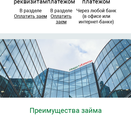
реквизитам
платежом
платежом
В разделе
В разделе
Через любой банк
Оплатить заем
Оплатить
(в офисе или
заем
интернет-банке)
Преимущества займа