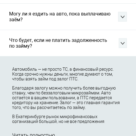
Могу ли я ездить на авто, пока выплачиваю
заём?
Что будет, если не платить задолженность
по займу?
Автомобиль — не просто ТС, а финансовый ресурс.
Когда срочно нужны деньги, многие думают о том,
чтобы взять займ под залог ПТС.
Благодаря залогу можно получить более выгодную
ставку, чем по беззалоговым микрозаймам. Авто
остается в вашем пользовании, а ПТС передается
кредитору на хранение. Залог — это главная гарантия
того, что вы рассчитаетесь по займу.
В Екатеринбурге рынок микрофинансовых
организаций большой, но не все предложения
одинаково выгодны. В этой статье мы расскажем,
какие бывают займы под залог ПТС в Екатеринбурге и
Читать полностью