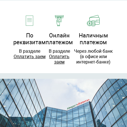
По
Онлайн
Наличным
реквизитам
платежом
платежом
В разделе
В разделе
Через любой банк
Оплатить заем
Оплатить
(в офисе или
заем
интернет-банке)