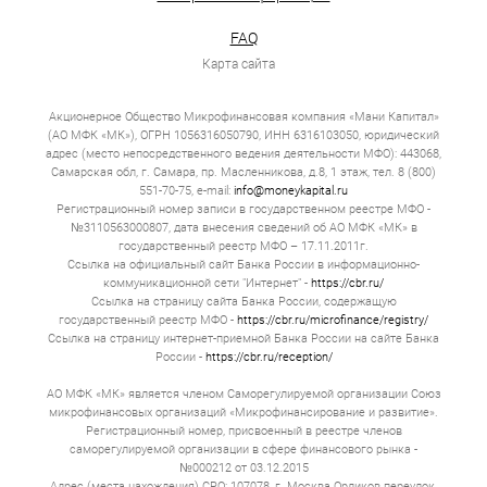
дорогого автоимущества премиум-класса могут
предложить до 20 000 000 рублей. Этого достаточно,
чтобы покрыть непредвиденные расходы, оплатить
FAQ
обучение или решить другие крупные задачи.
Карта сайта
Подать заявку на займ под ПТС можно как в офисе, так
и удалённо. На сайте можно загрузить фото ПТС и
Акционерное Общество Микрофинансовая компания «Мани Капитал»
получить предварительное решение за 10–15 минут.
(АО МФК «МК»), ОГРН 1056316050790, ИНН 6316103050, юридический
Затем останется только приехать на экспертизу. Это
адрес (место непосредственного ведения деятельности МФО): 443068,
занимает не более часа. Можно также договориться о
выезде эксперта на дом.
Самарская обл, г. Самара, пр. Масленникова, д.8, 1 этаж, тел. 8 (800)
551-70-75, e-mail:
info@moneykapital.ru
Деньги по займу переводят на карту, отправляют
Регистрационный номер записи в государственном реестре МФО -
электронным переводом или выдают наличными в
№3110563000807, дата внесения сведений об АО МФК «МК» в
офисе.
государственный реестр МФО – 17.11.2011г.
Ссылка на официальный сайт Банка России в информационно-
Сумма займа зависит от рыночной цены. В среднем
коммуникационной сети "Интернет" -
https://cbr.ru/
организации предоставляют от 60 до 80 %. ТС должно
Ссылка на страницу сайта Банка России, содержащую
быть на ходу и не иметь критических повреждений,
государственный реестр МФО -
https://cbr.ru/microfinance/registry/
влияющих на безопасность или ликвидность.
Ссылка на страницу интернет-приемной Банка России на сайте Банка
Например, битых или гнилых элементов рамы или
России -
https://cbr.ru/reception/
кузова. Незначительные дефекты, такие как царапины,
сколы или вмятины, допускаются, но снижают
оценочную стоимость. Ограничений по году выпуска
АО МФК «МК» является членом Саморегулируемой организации Союз
нет, но чем новее, тем выше возможная сумма займа.
микрофинансовых организаций «Микрофинансирование и развитие».
Регистрационный номер, присвоенный в реестре членов
Залогом могут быть легковушки, грузовики,
саморегулируемой организации в сфере финансового рынка -
специальная техника, мотоциклы.
№000212 от 03.12.2015
Адрес (места нахождения) СРО: 107078, г. Москва Орликов переулок,