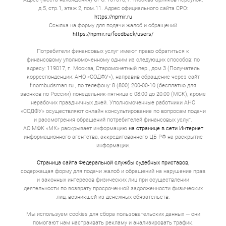
Ставка по займам под залог ПТС меньше, чем по
д.5, стр.1, этаж 2, пом.11. Адрес официального сайта СРО:
необеспеченным микрокредитам, потому что
https://npmir.ru
транспорт служит гарантией возврата денег.
Ссылка на форму для подачи жалоб и обращений
https://npmir.ru/feedback/users/
Срок займа может быть как коротким, так и
долгосрочным до 5 лет. Условия гибкие. При
необходимости можно продлить займ или закрыть его
Потребители финансовых услуг имеют право обратиться к
досрочно без штрафов. Некоторые компании
финансовому уполномоченному одним из следующих способов: по
предлагают специальные условия для постоянных
адресу: 119017, г. Москва, Старомонетный пер., дом 3 (Получатель
клиентов, но их наличие и выгодность стоит уточнять
корреспонденции: АНО «СОДФУ»), направив обращение через сайт
перед подписанием.
finombudsman.ru , по телефону: 8 (800) 200-00-10 (бесплатно для
звонков по России) понедельник-пятница с 08:00 до 20:00 (МСК), кроме
При рассмотрении заявки в первую очередь
нерабочих праздничных дней. Уполномоченные работники АНО
учитывается не кредитная история, а ликвидность
«СОДФУ» осуществляют онлайн консультирование по вопросам подачи
залога и ваша способность вернуть займ. Отдельные
и рассмотрения обращений потребителей финансовых услуг.
просрочки в прошлом не ведут к автоматическому
АО МФК «МК» раскрывает информацию
на странице в сети Интернет
отказу. Однако банкротство или текущая крупная
информационного агентства, аккредитованного ЦБ РФ на раскрытие
задолженность могут существенно снизить шансы на
информации.
одобрение или ухудшить условия.
Главные требования следующие. Важно подтвердить,
Страница сайта Федеральной службы судебных приставов
,
что автотранспорт в вашей собственности, не
содержащая форму для подачи жалоб и обращений на нарушение прав
находится в розыске и не был заложенным ранее.
и законных интересов физических лиц при осуществлении
Потребуется паспорт заёмщика, ПТС, свидетельство о
деятельности по возврату просроченной задолженности физических
регистрации. В некоторых случаях дополнительно
лиц, возникшей из денежных обязательств.
просят водительские права или загранпаспорт.
Мы используем cookies для сбора пользовательских данных — они
Плюсы займа под залог ПТС
помогают нам настраивать рекламу и анализировать трафик.