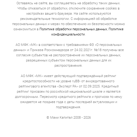
Оставаясь на сайте, вы соглашаетесь на обработку таких данных.
➔ Скорость. На оформление и выдачу займа обычно
Чтобы отказаться от обработки, отключите сохранение cookies в
уходит от двух до трёх часов. В некоторых случаях
настройках вашего браузера. На сайте используются
процесс может занять один рабочий день. Вам не
рекомендательные технологии. С информацией об обработке
придется собирать справки, подтверждающие
персональных данных и мерах по обеспечению их безопасности можно
занятость, или искать поручителей.
ознакомиться в
Политике обработки персональных данных
,
Политике
конфиденциальности
.
➔ Сниженный % по займу. Залог служит гарантией
возврата суммы займа и процентов по нему. Поэтому
АО МФК «МК» в соответствии с требованиями ФЗ «О персональных
ставки по таким займам ниже, чем по необеспеченным
данных» и Приказа Роскомнадзора от 24.02.2021г. №18 получены все
микрозаймам.
согласия субъектов на распространение их персональных данных,
разрешенных субъектом персональных данных для их
➔ Деньги на свои цели. Полученный займ под залог вы
можете потратить так, как считаете нужным. Это
распространения.
может быть оплата обучения, закупка товаров,
покупка оборудования, ремонт квартиры или
АО МФК «МК» имеет действующий подтверждённый рейтинг
путешествие.
кредитоспособности на уровне ruBB- от аккредитованного
рейтингового агентства «Эксперт РА» от 02.09.2025. Кредитный
➔ Гибкие условия. Срок для возврата займа под ПТС
рейтинг присвоен по российской национальной шкале и является
устанавливают до 5 лет. Процентная ставка
долгосрочным. Пересмотр кредитного рейтинга и прогноза по нему
фиксируется. Расчет минимального ежемесячного
ожидается не позднее года с даты последней актуализации и
взноса легко производится с помощью калькулятора
подтверждения.
на сайте. Иногда предлагают предоставление
льготного периода, когда можно платить только
© Мани Капитал 2008 - 2026
проценты. Для постоянных клиентов проводятся
акции, снижающие ставку. Условия таких акций стоит
уточнять заранее.