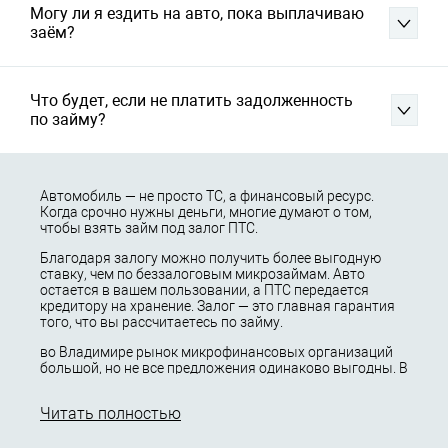
Могу ли я ездить на авто, пока выплачиваю
заём?
Что будет, если не платить задолженность
по займу?
Автомобиль — не просто ТС, а финансовый ресурс.
Когда срочно нужны деньги, многие думают о том,
чтобы взять займ под залог ПТС.
Благодаря залогу можно получить более выгодную
ставку, чем по беззалоговым микрозаймам. Авто
остается в вашем пользовании, а ПТС передается
кредитору на хранение. Залог — это главная гарантия
того, что вы рассчитаетесь по займу.
во Владимире рынок микрофинансовых организаций
большой, но не все предложения одинаково выгодны. В
этой статье мы расскажем, какие бывают займы под
залог ПТС во Владимире и что необходимо
Читать полностью
подготовить для сделки.
Наша цель — помочь вам взвесить все «за» и «против»,