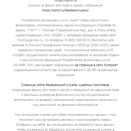
https://npmir.ru
транспорт служит гарантией возврата денег.
Ссылка на форму для подачи жалоб и обращений
https://npmir.ru/feedback/users/
Срок займа может быть как коротким, так и
долгосрочным до 5 лет. Условия гибкие. При
необходимости можно продлить займ или закрыть его
Потребители финансовых услуг имеют право обратиться к
досрочно без штрафов. Некоторые компании
финансовому уполномоченному одним из следующих способов: по
предлагают специальные условия для постоянных
адресу: 119017, г. Москва, Старомонетный пер., дом 3 (Получатель
клиентов, но их наличие и выгодность стоит уточнять
корреспонденции: АНО «СОДФУ»), направив обращение через сайт
перед подписанием.
finombudsman.ru , по телефону: 8 (800) 200-00-10 (бесплатно для
звонков по России) понедельник-пятница с 08:00 до 20:00 (МСК), кроме
При рассмотрении заявки в первую очередь
нерабочих праздничных дней. Уполномоченные работники АНО
учитывается не кредитная история, а ликвидность
«СОДФУ» осуществляют онлайн консультирование по вопросам подачи
залога и ваша способность вернуть займ. Отдельные
и рассмотрения обращений потребителей финансовых услуг.
просрочки в прошлом не ведут к автоматическому
АО МФК «МК» раскрывает информацию
на странице в сети Интернет
отказу. Однако банкротство или текущая крупная
информационного агентства, аккредитованного ЦБ РФ на раскрытие
задолженность могут существенно снизить шансы на
информации.
одобрение или ухудшить условия.
Главные требования следующие. Важно подтвердить,
Страница сайта Федеральной службы судебных приставов
,
что автотранспорт в вашей собственности, не
содержащая форму для подачи жалоб и обращений на нарушение прав
находится в розыске и не был заложенным ранее.
и законных интересов физических лиц при осуществлении
Потребуется паспорт заёмщика, ПТС, свидетельство о
деятельности по возврату просроченной задолженности физических
регистрации. В некоторых случаях дополнительно
лиц, возникшей из денежных обязательств.
просят водительские права или загранпаспорт.
Мы используем cookies для сбора пользовательских данных — они
Плюсы займа под залог ПТС
помогают нам настраивать рекламу и анализировать трафик.
Оставаясь на сайте, вы соглашаетесь на обработку таких данных.
➔ Скорость. На оформление и выдачу займа обычно
Чтобы отказаться от обработки, отключите сохранение cookies в