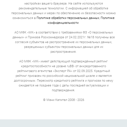
уходит от двух до трёх часов. В некоторых случаях
настройках вашего браузера. На сайте используются
процесс может занять один рабочий день. Вам не
рекомендательные технологии. С информацией об обработке
придется собирать справки, подтверждающие
персональных данных и мерах по обеспечению их безопасности можно
занятость, или искать поручителей.
ознакомиться в
Политике обработки персональных данных
,
Политике
конфиденциальности
.
➔ Сниженный % по займу. Залог служит гарантией
возврата суммы займа и процентов по нему. Поэтому
АО МФК «МК» в соответствии с требованиями ФЗ «О персональных
ставки по таким займам ниже, чем по необеспеченным
данных» и Приказа Роскомнадзора от 24.02.2021г. №18 получены все
микрозаймам.
согласия субъектов на распространение их персональных данных,
разрешенных субъектом персональных данных для их
➔ Деньги на свои цели. Полученный займ под залог вы
можете потратить так, как считаете нужным. Это
распространения.
может быть оплата обучения, закупка товаров,
покупка оборудования, ремонт квартиры или
АО МФК «МК» имеет действующий подтверждённый рейтинг
путешествие.
кредитоспособности на уровне ruBB- от аккредитованного
рейтингового агентства «Эксперт РА» от 02.09.2025. Кредитный
➔ Гибкие условия. Срок для возврата займа под ПТС
рейтинг присвоен по российской национальной шкале и является
устанавливают до 5 лет. Процентная ставка
долгосрочным. Пересмотр кредитного рейтинга и прогноза по нему
фиксируется. Расчет минимального ежемесячного
ожидается не позднее года с даты последней актуализации и
взноса легко производится с помощью калькулятора
подтверждения.
на сайте. Иногда предлагают предоставление
льготного периода, когда можно платить только
© Мани Капитал 2008 - 2026
проценты. Для постоянных клиентов проводятся
акции, снижающие ставку. Условия таких акций стоит
уточнять заранее.
Минусы