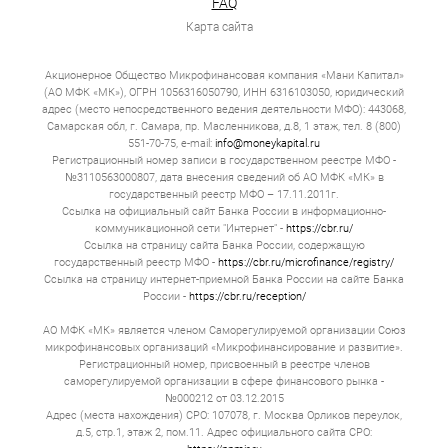
чтобы покрыть непредвиденные расходы, оплатить
FAQ
обучение или решить другие крупные задачи.
Карта сайта
Подать заявку на займ под ПТС можно как в офисе, так
и удалённо. На сайте можно загрузить фото ПТС и
Акционерное Общество Микрофинансовая компания «Мани Капитал»
получить предварительное решение за 10–15 минут.
(АО МФК «МК»), ОГРН 1056316050790, ИНН 6316103050, юридический
Затем останется только приехать на экспертизу. Это
адрес (место непосредственного ведения деятельности МФО): 443068,
занимает не более часа. Можно также договориться о
выезде эксперта на дом.
Самарская обл, г. Самара, пр. Масленникова, д.8, 1 этаж, тел. 8 (800)
551-70-75, e-mail:
info@moneykapital.ru
Деньги по займу переводят на карту, отправляют
Регистрационный номер записи в государственном реестре МФО -
электронным переводом или выдают наличными в
№3110563000807, дата внесения сведений об АО МФК «МК» в
офисе.
государственный реестр МФО – 17.11.2011г.
Ссылка на официальный сайт Банка России в информационно-
Сумма займа зависит от рыночной цены. В среднем
коммуникационной сети "Интернет" -
https://cbr.ru/
организации предоставляют от 60 до 80 %. ТС должно
Ссылка на страницу сайта Банка России, содержащую
быть на ходу и не иметь критических повреждений,
государственный реестр МФО -
https://cbr.ru/microfinance/registry/
влияющих на безопасность или ликвидность.
Ссылка на страницу интернет-приемной Банка России на сайте Банка
Например, битых или гнилых элементов рамы или
России -
https://cbr.ru/reception/
кузова. Незначительные дефекты, такие как царапины,
сколы или вмятины, допускаются, но снижают
оценочную стоимость. Ограничений по году выпуска
АО МФК «МК» является членом Саморегулируемой организации Союз
нет, но чем новее, тем выше возможная сумма займа.
микрофинансовых организаций «Микрофинансирование и развитие».
Регистрационный номер, присвоенный в реестре членов
Залогом могут быть легковушки, грузовики,
саморегулируемой организации в сфере финансового рынка -
специальная техника, мотоциклы.
№000212 от 03.12.2015
Адрес (места нахождения) СРО: 107078, г. Москва Орликов переулок,
Ставка по займам под залог ПТС меньше, чем по
д.5, стр.1, этаж 2, пом.11. Адрес официального сайта СРО:
необеспеченным микрокредитам, потому что