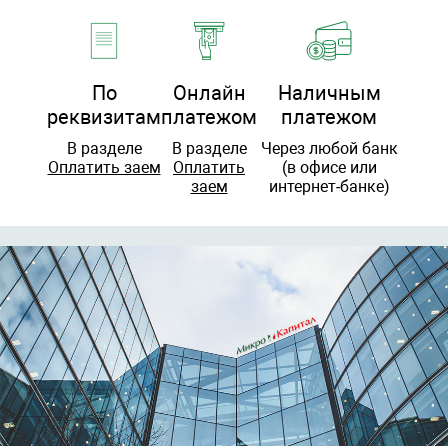
По
Онлайн
Наличным
реквизитам
платежом
платежом
В разделе
В разделе
Через любой банк
Оплатить заем
Оплатить
(в офисе или
заем
интернет-банке)