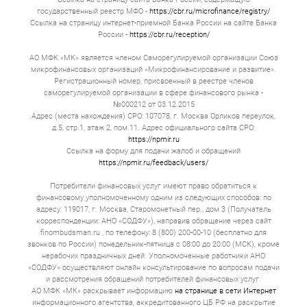
государственный реестр МФО -
https://cbr.ru/microfinance/registry/
Ссылка на страницу интернет-приемной Банка России на сайте Банка
России -
https://cbr.ru/reception/
АО МФК «МК» является членом Саморегулируемой организации Союз
микрофинансовых организаций «Микрофинансирование и развитие».
Регистрационный номер, присвоенный в реестре членов
саморегулируемой организации в сфере финансового рынка -
№000212 от 03.12.2015
Адрес (места нахождения) СРО: 107078, г. Москва Орликов переулок,
д.5, стр.1, этаж 2, пом.11. Адрес официального сайта СРО:
https://npmir.ru
Ссылка на форму для подачи жалоб и обращений
https://npmir.ru/feedback/users/
Потребители финансовых услуг имеют право обратиться к
финансовому уполномоченному одним из следующих способов: по
адресу: 119017, г. Москва, Старомонетный пер., дом 3 (Получатель
корреспонденции: АНО «СОДФУ»), направив обращение через сайт
finombudsman.ru , по телефону: 8 (800) 200-00-10 (бесплатно для
звонков по России) понедельник-пятница с 08:00 до 20:00 (МСК), кроме
нерабочих праздничных дней. Уполномоченные работники АНО
«СОДФУ» осуществляют онлайн консультирование по вопросам подачи
и рассмотрения обращений потребителей финансовых услуг.
АО МФК «МК» раскрывает информацию
на странице в сети Интернет
информационного агентства, аккредитованного ЦБ РФ на раскрытие