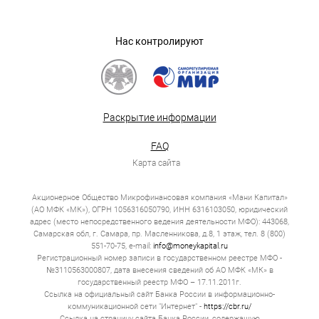
Нас контролируют
Раскрытие информации
FAQ
Карта сайта
Акционерное Общество Микрофинансовая компания «Мани Капитал»
(АО МФК «МК»), ОГРН 1056316050790, ИНН 6316103050, юридический
адрес (место непосредственного ведения деятельности МФО): 443068,
Самарская обл, г. Самара, пр. Масленникова, д.8, 1 этаж, тел. 8 (800)
551-70-75, e-mail:
info@moneykapital.ru
Регистрационный номер записи в государственном реестре МФО -
№3110563000807, дата внесения сведений об АО МФК «МК» в
государственный реестр МФО – 17.11.2011г.
Ссылка на официальный сайт Банка России в информационно-
коммуникационной сети "Интернет" -
https://cbr.ru/
Ссылка на страницу сайта Банка России, содержащую